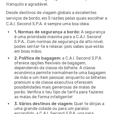
tranquilo e agradável.
Desde destinos de viagem globais a excelentes
serviços de bordo, eis 5 razões pelas quais escolher a
C.A.I. Second S.P.A. é sempre uma boa ideia.
1. Normas de segurança a bordo:
A segurança
é uma prioridade máxima para a C.A.I. Second
S.P.A.. Com normas de segurança de alto nível,
podes sentar-te e relaxar, pois sabes que estás
em boas mãos.
2. Política de bagagem:
a C.A.I. Second S.P.A.
oferece opções flexíveis de bagagem,
dependendo da classe do bilhete. A classe
económica permite normalmente uma bagagem
de mão e um item pessoal, enquanto os bilhetes
premium e de classe executiva oferecem
possibilidades mais generosas de malas de
porão. Verifica o teu tipo de tarifa para fazeres
as malas de forma inteligente!
3. Vários destinos de viagem:
Quer te dirijas a
uma grande cidade ou para um paraíso
escondido, a C.A.I. Second S.P.A. voa para