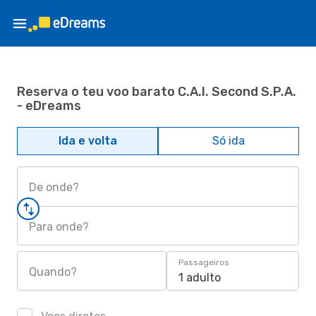
Reserva o teu voo barato C.A.I. Second S.P.A.
- eDreams
Ida e volta
Só ida
De onde?
Para onde?
Passageiros
Quando?
1 adulto