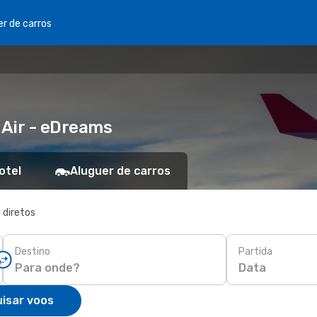
er de carros
 Air - eDreams
otel
Aluguer de carros
 diretos
Destino
Partida
Data
isar voos