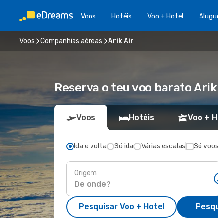
Voos
Hotéis
Voo + Hotel
Alugu
Voos
Companhias aéreas
Arik Air
Reserva o teu voo barato Arik
Voos
Hotéis
Voo + H
Ida e volta
Só ida
Várias escalas
Só voos
Origem
Pesquisar Voo + Hotel
Pesqu