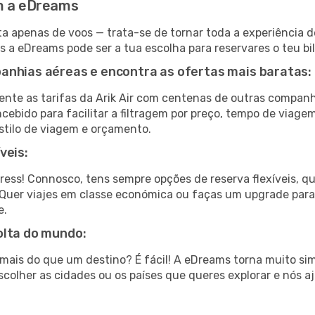
om a eDreams
a apenas de voos — trata-se de tornar toda a experiência d
s a eDreams pode ser a tua escolha para reservares o teu bil
anhias aéreas e encontra as ofertas mais baratas:
te as tarifas da Arik Air com centenas de outras companh
cebido para facilitar a filtragem por preço, tempo de viage
stilo de viagem e orçamento.
veis:
tress! Connosco, tens sempre opções de reserva flexíveis, q
fa. Quer viajes em classe económica ou faças um upgrade par
e.
olta do mundo:
ar mais do que um destino? É fácil! A eDreams torna muito s
colher as cidades ou os países que queres explorar e nós a