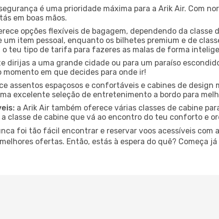
segurança é uma prioridade máxima para a Arik Air. Com nor
estás em boas mãos.
ferece opções flexíveis de bagagem, dependendo da classe d
m item pessoal, enquanto os bilhetes premium e de classe
 o teu tipo de tarifa para fazeres as malas de forma intelig
e dirijas a uma grande cidade ou para um paraíso escondido
 momento em que decides para onde ir!
rece assentos espaçosos e confortáveis e cabines de desi
uma excelente seleção de entretenimento a bordo para melho
eis:
a Arik Air também oferece várias classes de cabine para
 a classe de cabine que vá ao encontro do teu conforto e o
a foi tão fácil encontrar e reservar voos acessíveis com a A
 melhores ofertas. Então, estás à espera do quê? Começa já