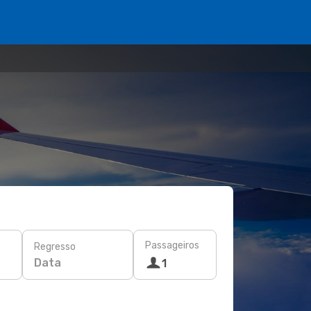
Passageiros
Regresso
Data
1