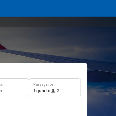
Passageiros
esso
a
1 quarto
2