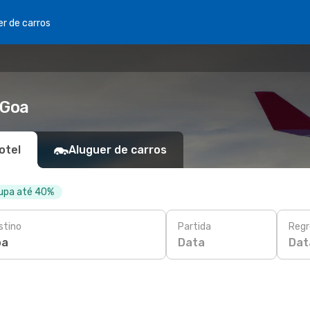
er de carros
 Goa
otel
Aluguer de carros
oupa até 40%
stino
Partida
Regr
Data
Dat