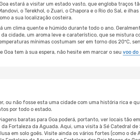
Goa estará a visitar um estado vasto, que engloba traços 
ndovi, o Terekhol, o Zuari, o Chapora e o Rio do Sal, e ilhas 
omo a sua localização costeira.
rá um clima quente e húmido durante todo o ano. Geralment
da cidade, um aroma leve e caraterístico, que se mistura c
s temperaturas mínimas costumam ser em torno dos 20ºC, s
de Goa tem à sua espera, não hesite em marcar o seu
voo do 
ver, ou não fosse esta uma cidade com uma história rica e 
tos por todo o estado.
 viagens baratas para Goa poderá, portanto, ver locais tão 
 da Fortaleza da Aguada. Aqui, uma visita à Sé Catedral d
usa em solo goês. Visite ainda os vários fortes (como o de 