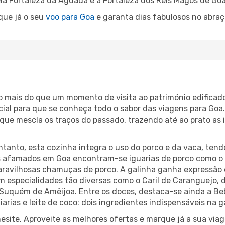
la Fortaleza da Aguada e a Fortaleza dos Reis Magos de Goa
rque já o seu
voo para Goa
e garanta dias fabulosos no abraço
o mais do que um momento de visita ao património edificad
ial para que se conheça todo o sabor das viagens para Goa.
 que mescla os traços do passado, trazendo até ao prato a
entanto, esta cozinha integra o uso do porco e da vaca, ten
is afamados em Goa encontram-se iguarias de porco como o 
aravilhosas chamuças de porco. A galinha ganha expressão e
 especialidades tão diversas como o Caril de Caranguejo, d
uquém de Amêijoa. Entre os doces, destaca-se ainda a Beb
arias e leite de coco: dois ingredientes indispensáveis na 
hesite. Aproveite as melhores ofertas e marque já a sua via