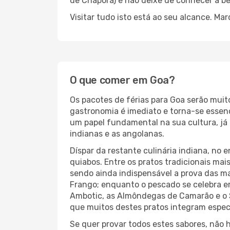
de Chaporá) e não deixe de conhecer a be
Visitar tudo isto está ao seu alcance. Ma
O que comer em Goa?
Os pacotes de férias para Goa serão muit
gastronomia é imediato e torna-se essenc
um papel fundamental na sua cultura, já
indianas e as angolanas.
Díspar da restante culinária indiana, no 
quiabos. Entre os pratos tradicionais ma
sendo ainda indispensável a prova das m
Frango; enquanto o pescado se celebra em
Ambotic, as Almôndegas de Camarão e o S
que muitos destes pratos integram especi
Se quer provar todos estes sabores, não 