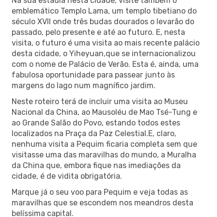
Na sua estadia nesta cidade, visite também o
emblemático Templo Lama, um templo tibetiano do
século XVII onde três budas dourados o levarão do
passado, pelo presente e até ao futuro. E, nesta
visita, o futuro é uma visita ao mais recente palácio
desta cidade, o Yiheyuan,que se internacionalizou
com o nome de Palácio de Verão. Esta é, ainda, uma
fabulosa oportunidade para passear junto às
margens do lago num magnífico jardim.
Neste roteiro terá de incluir uma visita ao Museu
Nacional da China, ao Mausoléu de Mao Tsé-Tung e
ao Grande Salão do Povo, estando todos estes
localizados na Praça da Paz Celestial.E, claro,
nenhuma visita a Pequim ficaria completa sem que
visitasse uma das maravilhas do mundo, a Muralha
da China que, embora fique nas imediações da
cidade, é de vidita obrigatória.
Marque já o seu voo para Pequim e veja todas as
maravilhas que se escondem nos meandros desta
belíssima capital.