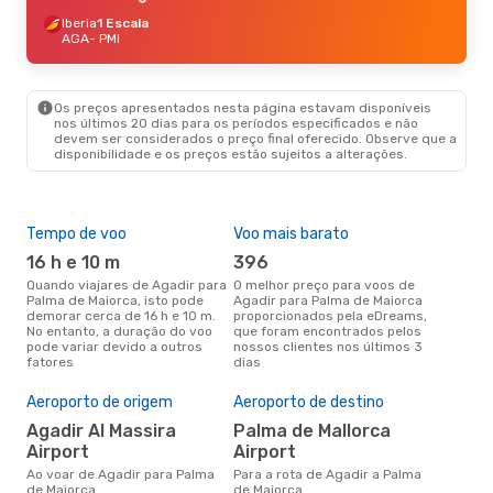
Iberia
1 Escala
AGA
- PMI
Os preços apresentados nesta página estavam disponíveis
nos últimos 20 dias para os períodos especificados e não
devem ser considerados o preço final oferecido. Observe que a
disponibilidade e os preços estão sujeitos a alterações.
Tempo de voo
Voo mais barato
Épo
16 h e 10 m
396
j
Quando viajares de Agadir para
O melhor preço para voos de
junho é a altura mais
Palma de Maiorca, isto pode
Agadir para Palma de Maiorca
conc
demorar cerca de 16 h e 10 m.
proporcionados pela eDreams,
par
No entanto, a duração do voo
que foram encontrados pelos
aco
pode variar devido a outros
nossos clientes nos últimos 3
pes
fatores
dias
A m
res
Aeroporto de origem
Aeroporto de destino
j
Agadir Al Massira
Palma de Mallorca
Airport
Airport
outubro é uma das melhores
altu
Ao voar de Agadir para Palma
Para a rota de Agadir a Palma
Mai
de Maiorca
de Maiorca