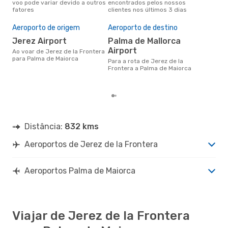
voo pode variar devido a outros
encontrados pelos nossos
dad
fatores
clientes nos últimos 3 dias
clie
Pre
de 
Aeroporto de origem
Aeroporto de destino
19
Jerez Airport
Palma de Mallorca
Airport
Um voo de Jerez de la Frontera
Ao voar de Jerez de la Frontera
par
para Palma de Maiorca
Para a rota de Jerez de la
eDr
Frontera a Palma de Maiorca
com
dos
Distância:
832 kms
Aeroportos de Jerez de la Frontera
Aeroportos Palma de Maiorca
Viajar de Jerez de la Frontera