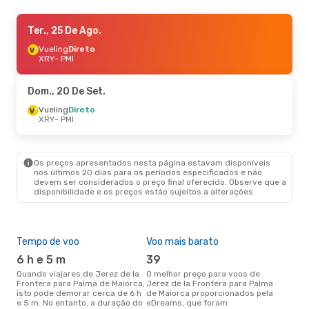
Ter., 15 De Set.
Ter., 25 De Ago.
- Sáb., 19 De Set.
Vueling
Vueling
Direto
Direto
XRY
XRY
- PMI
- PMI
Vueling
Direto
PMI
- XRY
Dom., 20 De Set.
Seg., 24 De Ago.
Vueling
Direto
- Ter., 1 De Set.
XRY
- PMI
Vueling
Direto
XRY
- PMI
Vueling
Direto
PMI
- XRY
Os preços apresentados nesta página estavam disponíveis
nos últimos 20 dias para os períodos especificados e não
devem ser considerados o preço final oferecido. Observe que a
Seg., 7 De Set.
- Qui., 10 De Set.
disponibilidade e os preços estão sujeitos a alterações.
Vueling
Direto
XRY
- PMI
Vueling
Direto
PMI
- XRY
Tempo de voo
Voo mais barato
Épo
6 h e 5 m
39
j
Quando viajares de Jerez de la
O melhor preço para voos de
junho é a altura mais
Frontera para Palma de Maiorca,
Jerez de la Frontera para Palma
conc
isto pode demorar cerca de 6 h
de Maiorca proporcionados pela
de l
e 5 m. No entanto, a duração do
eDreams, que foram
Mai