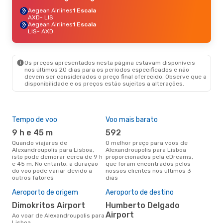
Aegean Airlines
1 Escala
AXD
- LIS
Aegean Airlines
1 Escala
LIS
- AXD
Os preços apresentados nesta página estavam disponíveis
nos últimos 20 dias para os períodos especificados e não
devem ser considerados o preço final oferecido. Observe que a
disponibilidade e os preços estão sujeitos a alterações.
Tempo de voo
Voo mais barato
Épo
9 h e 45 m
592
j
Quando viajares de
O melhor preço para voos de
junho é a altura mais
Alexandroupolis para Lisboa,
Alexandroupolis para Lisboa
conc
isto pode demorar cerca de 9 h
proporcionados pela eDreams,
Alex
e 45 m. No entanto, a duração
que foram encontrados pelos
aco
do voo pode variar devido a
nossos clientes nos últimos 3
pes
outros fatores
dias
A m
res
Aeroporto de origem
Aeroporto de destino
d
Dimokritos Airport
Humberto Delgado
novembro é uma das melhores
Airport
Ao voar de Alexandroupolis para
altu
Lisboa