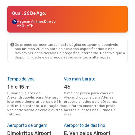
Dom., 6 De Set.
Qua., 26 De Ago.
- Ter., 8 De Set.
Aegean Airlines
Aegean Airlines
Direto
Direto
AXD
AXD
- ATH
- ATH
Aegean Airlines
Direto
ATH
- AXD
Os preços apresentados nesta página estavam disponíveis
Sáb., 5 De Set.
- Dom., 6 De Set.
nos últimos 20 dias para os períodos especificados e não
devem ser considerados o preço final oferecido. Observe que a
Aegean Airlines
Direto
disponibilidade e os preços estão sujeitos a alterações.
AXD
- ATH
Sky Express
Direto
ATH
- AXD
Tempo de voo
Voo mais barato
Épo
1 h e 15 m
46
j
Quando viajares de
O melhor preço para voos de
junho é a altura mais
Alexandroupolis para Atenas,
Alexandroupolis para Atenas
conc
isto pode demorar cerca de 1 h
proporcionados pela eDreams,
Ale
e 15 m. No entanto, a duração do
que foram encontrados pelos
aco
voo pode variar devido a outros
nossos clientes nos últimos 3
pes
fatores
dias
Pre
de 
Aeroporto de origem
Aeroporto de destino
79
Dimokritos Airport
E. Venizelos Airport
Um voo de Alexandroupolis para