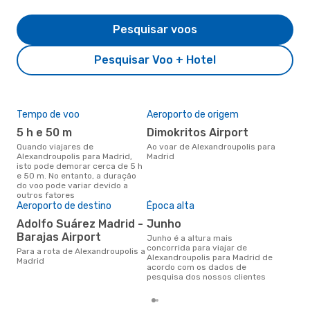
Pesquisar voos
Pesquisar Voo + Hotel
Tempo de voo
Aeroporto de origem
Pre
de 
5 h e 50 m
Dimokritos Airport
2
Quando viajares de
Ao voar de Alexandroupolis para
Alexandroupolis para Madrid,
Madrid
Um voo de Alexandroupolis para
isto pode demorar cerca de 5 h
Mad
e 50 m. No entanto, a duração
de 
do voo pode variar devido a
dos
outros fatores
Aeroporto de destino
Época alta
Adolfo Suárez Madrid -
junho
Barajas Airport
junho é a altura mais
concorrida para viajar de
Para a rota de Alexandroupolis a
Alexandroupolis para Madrid de
Madrid
acordo com os dados de
pesquisa dos nossos clientes