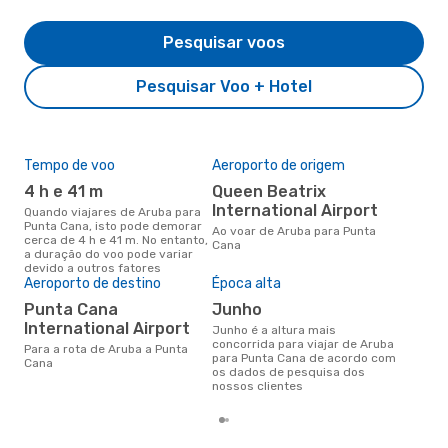
Pesquisar voos
Pesquisar Voo + Hotel
Tempo de voo
Aeroporto de origem
Pre
de 
4 h e 41 m
Queen Beatrix
3
International Airport
Quando viajares de Aruba para
Punta Cana, isto pode demorar
Um voo de Aruba para Punta
Ao voar de Aruba para Punta
cerca de 4 h e 41 m. No entanto,
Can
Cana
a duração do voo pode variar
de 
devido a outros fatores
dos
Aeroporto de destino
Época alta
Punta Cana
junho
International Airport
junho é a altura mais
concorrida para viajar de Aruba
Para a rota de Aruba a Punta
para Punta Cana de acordo com
Cana
os dados de pesquisa dos
nossos clientes