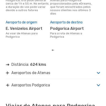
Podgorica, isto pode demorar
Atenas para Podgorica
conc
cerca de 1 h e 55 m. No entanto,
proporcionados pela eDreams,
Ate
a duração do voo pode variar
que foram encontrados pelos
aco
devido a outros fatores
nossos clientes nos últimos 3
pes
dias
Pre
de 
Aeroporto de origem
Aeroporto de destino
15
E. Venizelos Airport
Podgorica Airport
Um voo de Atenas para
Pod
Ao voar de Atenas para
Para a rota de Atenas a
cer
Podgorica
Podgorica
dad
mes
Distância:
624 kms
Aeroportos de Atenas
Aeroportos Podgorica
Viajar de Atenas para Podgorica