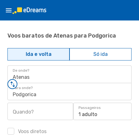
Voos baratos de Atenas para Podgorica
Ida e volta
Só ida
De onde?
Atenas
Para onde?
Podgorica
Passageiros
Quando?
1 adulto
Voos diretos