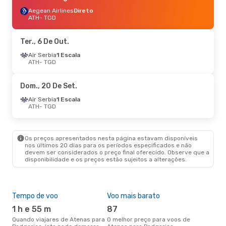
Aegean Airlines
Direto
ATH
- TGD
Ter., 6 De Out.
Air Serbia
1 Escala
ATH
- TGD
Dom., 20 De Set.
Air Serbia
1 Escala
ATH
- TGD
Os preços apresentados nesta página estavam disponíveis
nos últimos 20 dias para os períodos especificados e não
devem ser considerados o preço final oferecido. Observe que a
disponibilidade e os preços estão sujeitos a alterações.
Tempo de voo
Voo mais barato
Épo
1 h e 55 m
87
j
Quando viajares de Atenas para
O melhor preço para voos de
junho é a altura mais