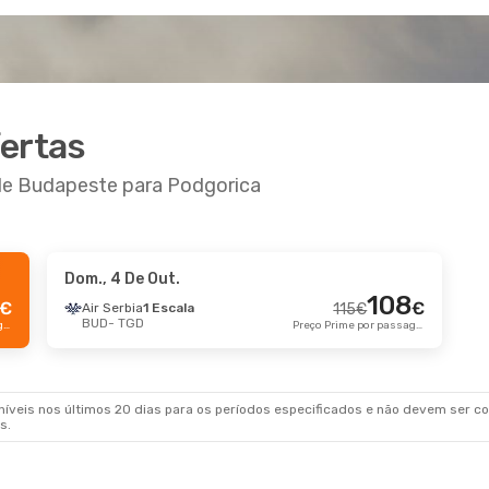
fertas
 de Budapeste para Podgorica
Dom., 4 De Out.
0 De Ago.
- Dom., 23 De Ago.
108
€
€
Air Serbia
1 Escala
115
€
BUD
- TGD
rbia
1 Escala
Preço Prime por passageiro
Preço Prime por passageiro
298
€
TGD
284
€
ir
Direto
BUD
Preço Prime por passageiro
veis nos últimos 20 dias para os períodos especificados e não devem ser con
s.