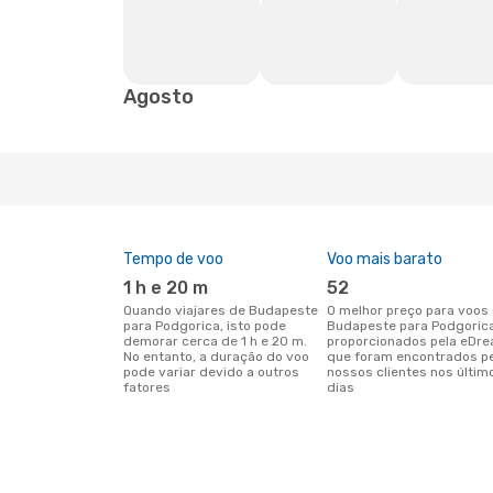
Agosto
Tempo de voo
Voo mais barato
1 h e 20 m
52
Quando viajares de Budapeste
O melhor preço para voos de
para Podgorica, isto pode
Budapeste para Podgoric
demorar cerca de 1 h e 20 m.
proporcionados pela eDre
No entanto, a duração do voo
que foram encontrados p
pode variar devido a outros
nossos clientes nos últim
fatores
dias