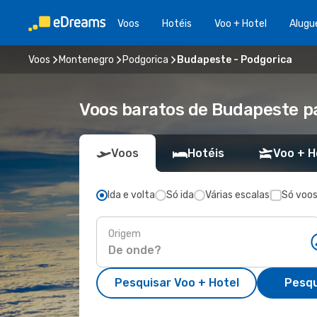
Voos
Hotéis
Voo + Hotel
Alugu
Voos
Montenegro
Podgorica
Budapeste - Podgorica
Voos baratos de Budapeste p
Voos
Hotéis
Voo + H
Ida e volta
Só ida
Várias escalas
Só voos
Origem
Pesquisar Voo + Hotel
Pesqu