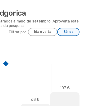
odgorica
ontrados
a meio de
setembro
. Aproveita este
s da pesquisa.
Filtrar por
Ida e volta
Só ida
107 €
68 €