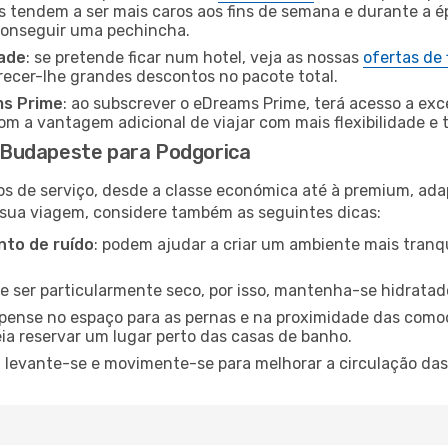
es tendem a ser mais caros aos fins de semana e durante a é
 conseguir uma pechincha.
dade
: se pretende ficar num hotel, veja as nossas
ofertas de
recer-lhe grandes descontos no pacote total.
ms Prime
: ao subscrever o eDreams Prime, terá acesso a exc
m a vantagem adicional de viajar com mais flexibilidade e 
 Budapeste para Podgorica
os de serviço, desde a classe económica até à premium, ad
 sua viagem, considere também as seguintes dicas:
to de ruído
: podem ajudar a criar um ambiente mais tranqu
de ser particularmente seco, por isso, mantenha-se hidratad
 pense no espaço para as pernas e na proximidade das comod
ia reservar um lugar perto das casas de banho.
: levante-se e movimente-se para melhorar a circulação das