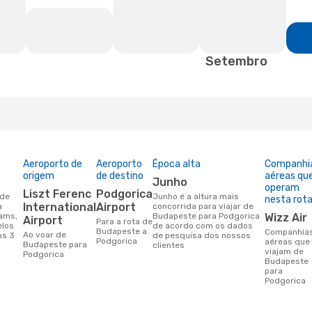
Setembro
Aeroporto de
Aeroporto
Época alta
Companhi
origem
de destino
aéreas qu
junho
operam
Liszt Ferenc
Podgorica
junho é a altura mais
nesta rot
International
Airport
a
concorrida para viajar de
ams,
Budapeste para Podgorica
Wizz Air
Airport
Para a rota de
elos
de acordo com os dados
Budapeste a
Companhias
Ao voar de
os 3
de pesquisa dos nossos
Podgorica
aéreas que
Budapeste para
clientes
viajam de
Podgorica
Budapeste
para
Podgorica