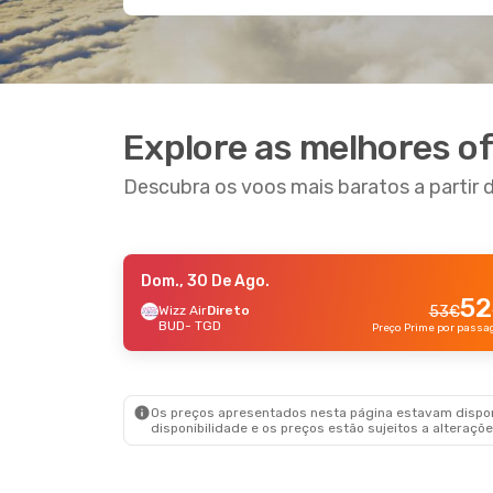
Explore as melhores o
Descubra os voos mais baratos a partir
Dom., 30 De Ago.
Dom., 30 De Ago.
- Dom., 6 De Set.
Qui., 2
52
Wizz Air
Direto
53
€
BUD
- TGD
Wizz Air
Direto
Air Se
187
€
BUD
- TGD
BUD
- 
178
€
Wizz Air
Direto
Wizz A
TGD
- BUD
TGD
- 
Preço Prime por passageiro
Os preços apresentados nesta página estavam disponí
disponibilidade e os preços estão sujeitos a alteraçõe