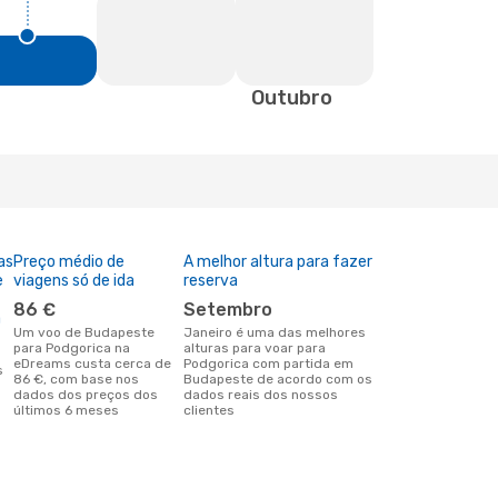
Outubro
as
Preço médio de
A melhor altura para fazer
e
viagens só de ida
reserva
86 €
setembro
a
Um voo de Budapeste
janeiro é uma das melhores
para Podgorica na
alturas para voar para
eDreams custa cerca de
Podgorica com partida em
86 €, com base nos
Budapeste de acordo com os
dados dos preços dos
dados reais dos nossos
últimos 6 meses
clientes