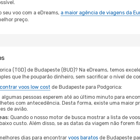
ssível.
 o seu voo com a eDreams,
a maior agência de viagens da Eu
elhor preço.
os
gorica (TGD) de Budapeste (BUD)? Na eDreams, temos excelen
les que lhe pouparão dinheiro, sem sacrificar o nível de co
contrar voos low cost
de Budapeste para Podgorica:
 algumas pessoas esperem até ao último minuto para encont
hetes com antecedência. Desta forma, existe uma maior pr
tes de avião.
eas
: Quando o nosso motor de busca mostrar a lista de voos 
baixo custo. Além disso, se as datas da viagem não forem fi
 melhores dias para encontrar
voos baratos
de Budapeste par