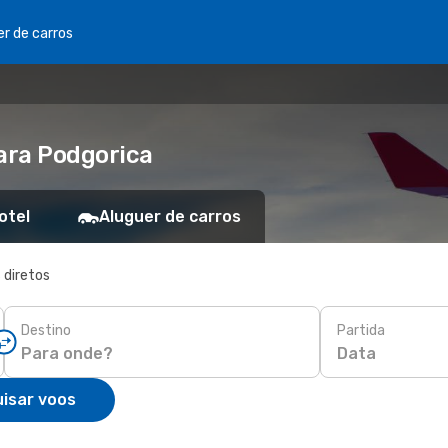
er de carros
ara Podgorica
otel
Aluguer de carros
 diretos
Destino
Partida
Data
isar voos