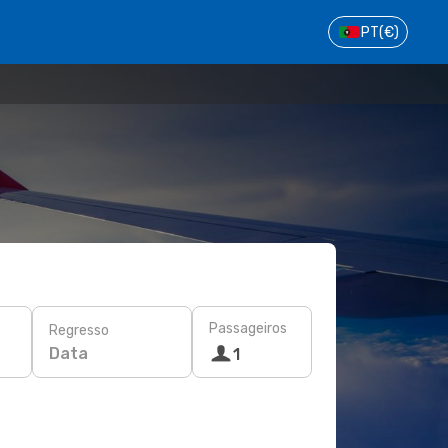
PT
(€)
Passageiros
Regresso
Data
1