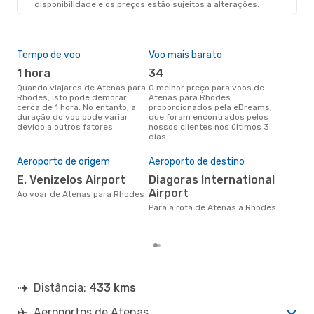
disponibilidade e os preços estão sujeitos a alterações.
RHO
- ATH
Tempo de voo
Voo mais barato
Épo
1 hora
34
j
Quando viajares de Atenas para
O melhor preço para voos de
junho é a altura mais
Rhodes, isto pode demorar
Atenas para Rhodes
conc
cerca de 1 hora. No entanto, a
proporcionados pela eDreams,
Ate
duração do voo pode variar
que foram encontrados pelos
com
devido a outros fatores
nossos clientes nos últimos 3
nos
dias
Pre
de 
Aeroporto de origem
Aeroporto de destino
82
E. Venizelos Airport
Diagoras International
Um voo de Atenas para Rhodes
Airport
na 
Ao voar de Atenas para Rhodes
€, 
Para a rota de Atenas a Rhodes
pre
Distância:
433 kms
Aeroportos de Atenas