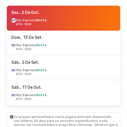
Sáb., 5 De Set.
Sex., 2 De Out.
- Dom., 6 De Set.
Sky Express
Sky Express
Direto
Direto
ATH
ATH
- RHO
- RHO
Aegean Airlines
Direto
RHO
- ATH
Dom., 13 De Set.
Sáb., 17 De Out.
Sky Express
Direto
- Qua., 21 De Out.
ATH
- RHO
Sky Express
Direto
ATH
- RHO
Sky Express
Direto
Sáb., 5 De Set.
RHO
- ATH
Sky Express
Direto
ATH
- RHO
Dom., 20 De Set.
- Sex., 25 De Set.
Sky Express
Direto
Sáb., 17 De Out.
ATH
- RHO
Sky Express
Direto
Sky Express
Direto
RHO
- ATH
ATH
- RHO
Sex., 2 De Out.
- Sex., 9 De Out.
Os preços apresentados nesta página estavam disponíveis
Sky Express
Direto
nos últimos 20 dias para os períodos especificados e não
ATH
- RHO
devem ser considerados o preço final oferecido. Observe que a
Sky Express
Direto