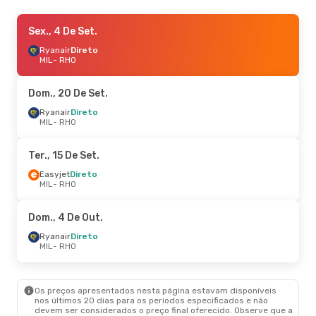
Sáb., 3 De Out.
Sex., 4 De Set.
- Sáb., 10 De Out.
Easyjet
Ryanair
Direto
Direto
MIL
MIL
- RHO
- RHO
Ryanair
Direto
RHO
- MIL
Dom., 20 De Set.
Seg., 7 De Set.
Ryanair
Direto
- Sex., 11 De Set.
MIL
- RHO
Ryanair
Direto
MIL
- RHO
Ryanair
Direto
Ter., 15 De Set.
RHO
- MIL
Easyjet
Direto
MIL
- RHO
Dom., 4 De Out.
Ryanair
Direto
MIL
- RHO
Os preços apresentados nesta página estavam disponíveis
nos últimos 20 dias para os períodos especificados e não
devem ser considerados o preço final oferecido. Observe que a