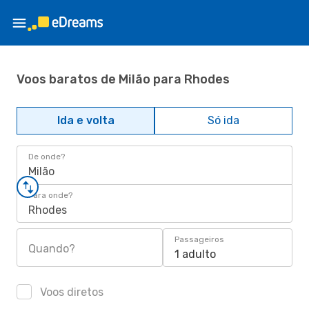
Voos baratos de Milão para Rhodes
Ida e volta
Só ida
De onde?
Milão
Para onde?
Rhodes
Passageiros
Quando?
1 adulto
Voos diretos