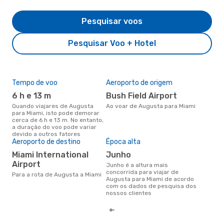
Pesquisar voos
Pesquisar Voo + Hotel
Tempo de voo
Aeroporto de origem
Pre
de 
6 h e 13 m
Bush Field Airport
9
Quando viajares de Augusta
Ao voar de Augusta para Miami
para Miami, isto pode demorar
Um voo de Augusta para Miami
cerca de 6 h e 13 m. No entanto,
na 
a duração do voo pode variar
€, 
devido a outros fatores
pre
Aeroporto de destino
Época alta
Miami International
junho
Airport
junho é a altura mais
concorrida para viajar de
Para a rota de Augusta a Miami
Augusta para Miami de acordo
com os dados de pesquisa dos
nossos clientes