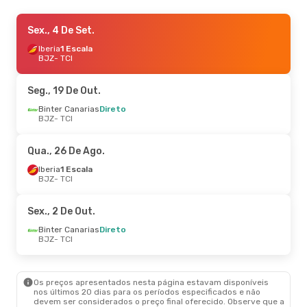
Sex., 4 De Set.
Sex., 4 De Set.
- Seg., 7 De Set.
Iberia
Iberia
1 Escala
1 Escala
BJZ
BJZ
- TCI
- TCI
Binter Canarias
Direto
TCI
- BJZ
Seg., 19 De Out.
Sex., 21 De Ago.
Binter Canarias
Direto
- Ter., 25 De Ago.
BJZ
- TCI
Iberia
1 Escala
BJZ
- TCI
Binter Canarias
1 Escala
Qua., 26 De Ago.
TCI
- BJZ
Iberia
1 Escala
BJZ
- TCI
Sex., 2 De Out.
Binter Canarias
Direto
BJZ
- TCI
Os preços apresentados nesta página estavam disponíveis
nos últimos 20 dias para os períodos especificados e não
devem ser considerados o preço final oferecido. Observe que a