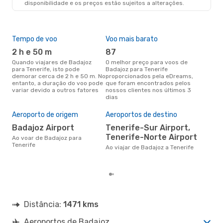
disponibilidade e os preços estão sujeitos a alterações.
Tempo de voo
Voo mais barato
Épo
2 h e 50 m
87
j
Quando viajares de Badajoz
O melhor preço para voos de
junho é a altura mais
para Tenerife, isto pode
Badajoz para Tenerife
conc
demorar cerca de 2 h e 50 m. No
proporcionados pela eDreams,
Bad
entanto, a duração do voo pode
que foram encontrados pelos
com
variar devido a outros fatores
nossos clientes nos últimos 3
nos
dias
Pre
de 
Aeroporto de origem
Aeroportos de destino
2
Badajoz Airport
Tenerife-Sur Airport,
Um voo de Badajoz para
Tenerife-Norte Airport
Ten
Ao voar de Badajoz para
cer
Tenerife
Ao viajar de Badajoz a Tenerife
dad
mes
Distância:
1471 kms
Aeroportos de Badajoz