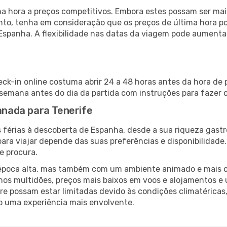
 hora a preços competitivos. Embora estes possam ser mais
nto, tenha em consideração que os preços de última hora p
Espanha. A flexibilidade nas datas da viagem pode aumenta
eck-in online costuma abrir 24 a 48 horas antes da hora de 
emana antes do dia da partida com instruções para fazer o
ranada para Tenerife
 férias à descoberta de Espanha, desde a sua riqueza gastr
ara viajar depende das suas preferências e disponibilidade
e procura.
poca alta, mas também com um ambiente animado e mais ofert
s multidões, preços mais baixos em voos e alojamentos e 
vre possam estar limitadas devido às condições climatéricas
o uma experiência mais envolvente.