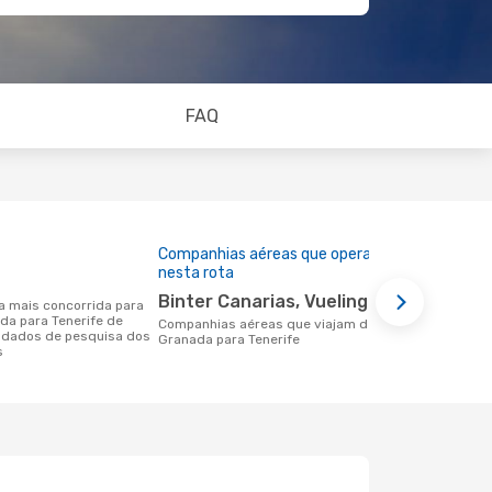
FAQ
Companhias aéreas que operam
Preço médi
nesta rota
147 €
Binter Canarias, Vueling
Um voo de Granada para Tenerife na
ada para Tenerife de
eDreams cus
Companhias aéreas que viajam de
 dados de pesquisa dos
base nos da
Granada para Tenerife
s
6 meses