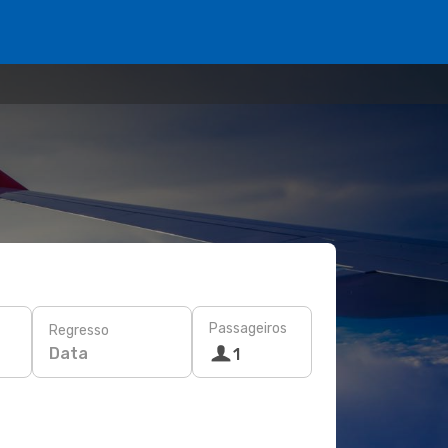
Passageiros
Regresso
Data
1