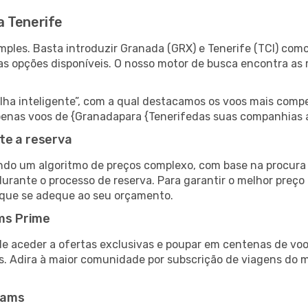
a Tenerife
ples. Basta introduzir Granada (GRX) e Tenerife (TCI) como 
as opções disponíveis. O nosso motor de busca encontra as 
 inteligente”, com a qual destacamos os voos mais compet
r apenas voos de {Granadapara {Tenerifedas suas companhias 
te a reserva
do um algoritmo de preços complexo, com base na procura e
urante o processo de reserva. Para garantir o melhor preço 
 que se adeque ao seu orçamento.
ms Prime
de aceder a ofertas exclusivas e poupar em centenas de voo
s. Adira à maior comunidade por subscrição de viagens do
eams