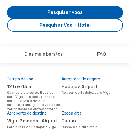
Pesquisar voos
Pesquisar Voo + Hotel
Dias mais baratos
FAQ
Tempo de voo
Aeroporto de origem
Pre
de 
12 h e 45 m
Badajoz Airport
2
Quando viajares de Badajoz
Ao voar de Badajoz para Vigo
para Vigo, isto pode demorar
Um voo de Badajoz para Vigo na
cerca de 12 h e 45 m. No
eDr
entanto, a duração do voo pode
com
variar devido a outros fatores
dos
Aeroporto de destino
Época alta
Vigo-Peinador Airport
junho
Para a rota de Badajoz a Vigo
junho é a altura mais