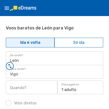
Voos baratos de León para Vigo
Ida e volta
Só ida
De onde?
León
Para onde?
Vigo
Passageiros
Quando?
1 adulto
Voos diretos