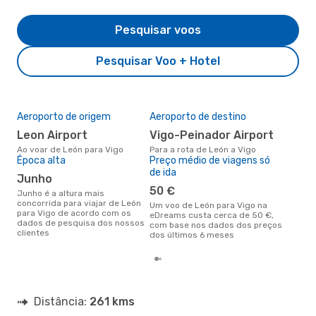
Pesquisar voos
Pesquisar Voo + Hotel
Aeroporto de origem
Aeroporto de destino
A m
res
Leon Airport
Vigo-Peinador Airport
s
Ao voar de León para Vigo
Para a rota de León a Vigo
Época alta
Preço médio de viagens só
abril é uma das melhores
de ida
altu
junho
par
50 €
os 
junho é a altura mais
clie
concorrida para viajar de León
Um voo de León para Vigo na
para Vigo de acordo com os
eDreams custa cerca de 50 €,
dados de pesquisa dos nossos
com base nos dados dos preços
clientes
dos últimos 6 meses
Distância:
261 kms