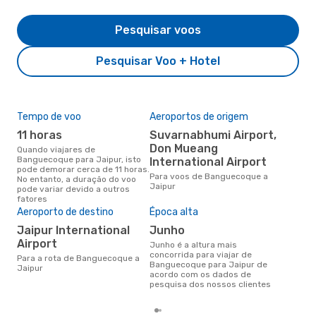
Pesquisar voos
Pesquisar Voo + Hotel
Tempo de voo
Aeroportos de origem
Com
ope
11 horas
Suvarnabhumi Airport,
T
Don Mueang
Quando viajares de
Banguecoque para Jaipur, isto
International Airport
Companhias aéreas que viajam
pode demorar cerca de 11 horas.
de 
Para voos de Banguecoque a
No entanto, a duração do voo
Jaipur
pode variar devido a outros
fatores
A m
Aeroporto de destino
Época alta
res
Jaipur International
junho
fe
Airport
junho é a altura mais
fevereiro é uma das melhores
concorrida para viajar de
altu
Para a rota de Banguecoque a
Banguecoque para Jaipur de
com
Jaipur
acordo com os dados de
de 
pesquisa dos nossos clientes
dos