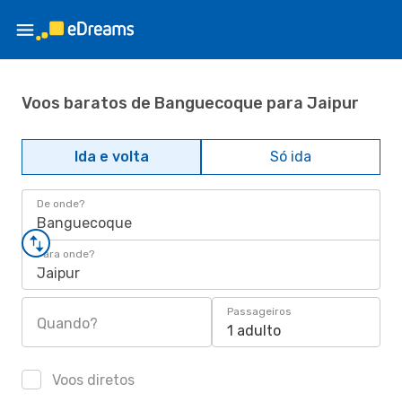
Voos baratos de Banguecoque para Jaipur
Ida e volta
Só ida
De onde?
Banguecoque
Para onde?
Jaipur
Passageiros
Quando?
1 adulto
Voos diretos