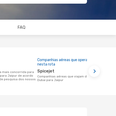
FAQ
Companhias aéreas que operam
Preço médi
nesta rota
213 €
Spicejet
Um voo de Dubai para Jaipur na
 para Jaipur de acordo
eDreams cus
Companhias aéreas que viajam de
de pesquisa dos nossos
base nos da
Dubai para Jaipur
6 meses