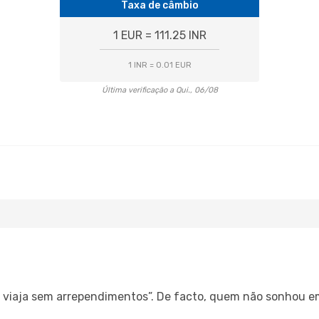
Taxa de câmbio
1 EUR = 111.25 INR
1 INR = 0.01 EUR
Última verificação a Qui., 06/08
s, viaja sem arrependimentos”. De facto, quem não sonhou e