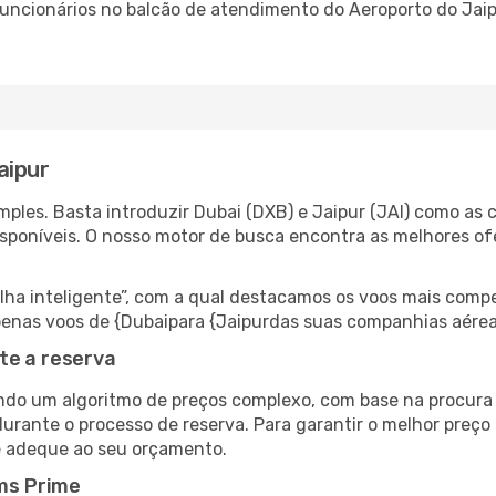
 funcionários no balcão de atendimento do Aeroporto do Ja
aipur
ples. Basta introduzir Dubai (DXB) e Jaipur (JAI) como as c
isponíveis. O nosso motor de busca encontra as melhores o
 inteligente”, com a qual destacamos os voos mais compet
 apenas voos de {Dubaipara {Jaipurdas suas companhias aérea
te a reserva
do um algoritmo de preços complexo, com base na procura e
urante o processo de reserva. Para garantir o melhor preço 
e adeque ao seu orçamento.
ms Prime