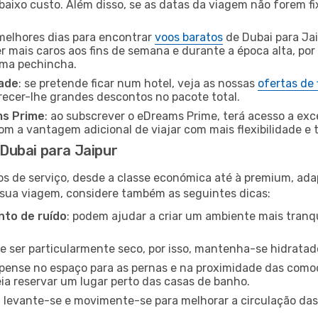
baixo custo. Além disso, se as datas da viagem não forem fi
 melhores dias para encontrar
voos baratos
de Dubai para Jai
r mais caros aos fins de semana e durante a época alta, por
uma pechincha.
dade
: se pretende ficar num hotel, veja as nossas
ofertas de
recer-lhe grandes descontos no pacote total.
ms Prime
: ao subscrever o eDreams Prime, terá acesso a exc
m a vantagem adicional de viajar com mais flexibilidade e 
Dubai para Jaipur
os de serviço, desde a classe económica até à premium, ad
 sua viagem, considere também as seguintes dicas:
to de ruído
: podem ajudar a criar um ambiente mais tranqu
de ser particularmente seco, por isso, mantenha-se hidratad
 pense no espaço para as pernas e na proximidade das comod
ia reservar um lugar perto das casas de banho.
: levante-se e movimente-se para melhorar a circulação das