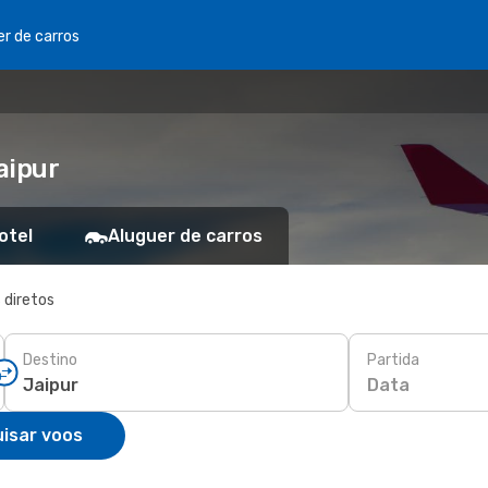
er de carros
aipur
otel
Aluguer de carros
 diretos
Destino
Partida
Data
isar voos