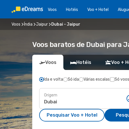
Voos
Hotéis
Voo + Hotel
Alugu
Voos
Índia
Jaipur
Dubai - Jaipur
Voos baratos de Dubai para J
Voos
Hotéis
Voo + H
Ida e volta
Só ida
Várias escalas
Só voos
Origem
Pesquisar Voo + Hotel
Pesqu