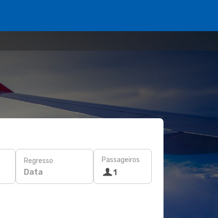
Passageiros
Regresso
Data
1