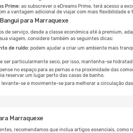
ms Prime
: ao subscrever o eDreams Prime, terá acesso a exc
m a vantagem adicional de viajar com mais flexibilidade e 
 Bangui para Marraquexe
os de serviço, desde a classe económica até à premium, ad
 sua viagem, considere também as seguintes dicas:
to de ruído
: podem ajudar a criar um ambiente mais tranqu
de ser particularmente seco, por isso, mantenha-se hidratad
 pense no espaço para as pernas e na proximidade das comod
ia reservar um lugar perto das casas de banho.
: levante-se e movimente-se para melhorar a circulação das
para Marraquexe
ntes, recomendamos que inclua artigos essenciais, como r