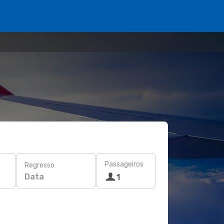
Passageiros
Regresso
Data
1