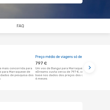
FAQ
Preço médio de viagens só de ida
A melhor al
797 €
fevereir
Um voo de Bangui para Marraquexe na
fevereiro é uma das melhores alturas
ui para Marraquexe de
eDreams custa cerca de 797 €, com
para voar p
 dados de pesquisa dos
base nos dados dos preços dos últimos
em Bangui d
s
6 meses
reais dos no