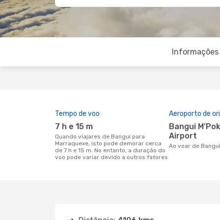
Informações 
Tempo de voo
Aeroporto de o
7 h e 15 m
Bangui M'Poko International
Airport
Quando viajares de Bangui para
Marraquexe, isto pode demorar cerca
Ao voar de Bangu
de 7 h e 15 m. No entanto, a duração do
voo pode variar devido a outros fatores