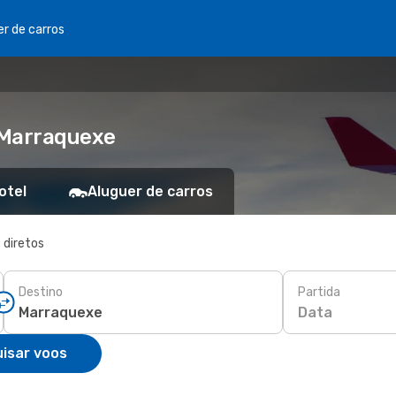
er de carros
 Marraquexe
otel
Aluguer de carros
 diretos
Destino
Partida
Data
isar voos