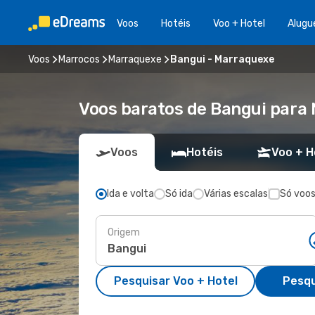
Voos
Hotéis
Voo + Hotel
Alugu
Voos
Marrocos
Marraquexe
Bangui - Marraquexe
Voos baratos de Bangui para
Voos
Hotéis
Voo + H
Ida e volta
Só ida
Várias escalas
Só voos
Origem
Pesquisar Voo + Hotel
Pesqu