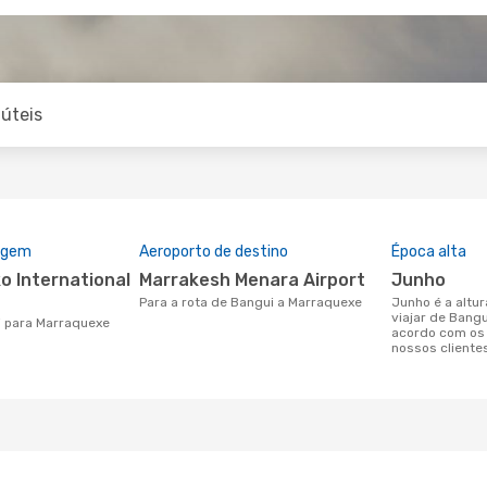
úteis
rigem
Aeroporto de destino
Época alta
Marrakesh Menara Airport
junho
Para a rota de Bangui a Marraquexe
junho é a altura mais concorrida para
viajar de Bang
i para Marraquexe
acordo com os
nossos cliente