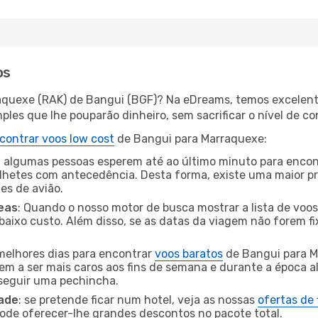
os
aquexe (RAK) de Bangui (BGF)? Na eDreams, temos excelente
les que lhe pouparão dinheiro, sem sacrificar o nível de co
contrar voos low cost
de Bangui para Marraquexe:
 algumas pessoas esperem até ao último minuto para encont
hetes com antecedência. Desta forma, existe uma maior pr
tes de avião.
eas
: Quando o nosso motor de busca mostrar a lista de voos 
baixo custo. Além disso, se as datas da viagem não forem fi
 melhores dias para encontrar
voos baratos
de Bangui para M
dem a ser mais caros aos fins de semana e durante a época al
nseguir uma pechincha.
dade
: se pretende ficar num hotel, veja as nossas
ofertas de
pode oferecer-lhe grandes descontos no pacote total.