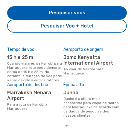
Pesquisar voos
Pesquisar Voo + Hotel
Tempo de voo
Aeroporto de origem
Pre
de 
15 h e 25 m
Jomo Kenyatta
11
International Airport
Quando viajares de Nairobi para
Marraquexe, isto pode demorar
Um voo de Nairobi para
Ao voar de Nairobi para
cerca de 15 h e 25 m. No
Mar
Marraquexe
entanto, a duração do voo pode
cer
variar devido a outros fatores
dad
Aeroporto de destino
Época alta
mes
Marrakesh Menara
junho
Airport
junho é a altura mais
concorrida para viajar de Nairobi
Para a rota de Nairobi a
para Marraquexe de acordo com
Marraquexe
os dados de pesquisa dos
nossos clientes