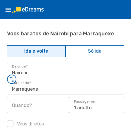
Voos baratos de Nairobi para Marraquexe
Ida e volta
Só ida
De onde?
Nairobi
Para onde?
Marraquexe
Passageiros
Quando?
1 adulto
Voos diretos