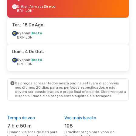
British Airways
Direto
BRI
- LON
Ter., 18 De Ago.
Ryanair
Direto
BRI
- LON
Dom., 4 De Out.
Ryanair
Direto
BRI
- LON
Os preços apresentados nesta página estavam disponíveis
nos últimos 20 dias para os períodos especificados e não
devem ser considerados o preço final oferecido. Observe que a
disponibilidade e os preços estão sujeitos a alterações.
Tempo de voo
Voo mais barato
Épo
7 h e 50 m
108
j
Quando viajares de Bari para
O melhor preço para voos de
junho é a altura mais