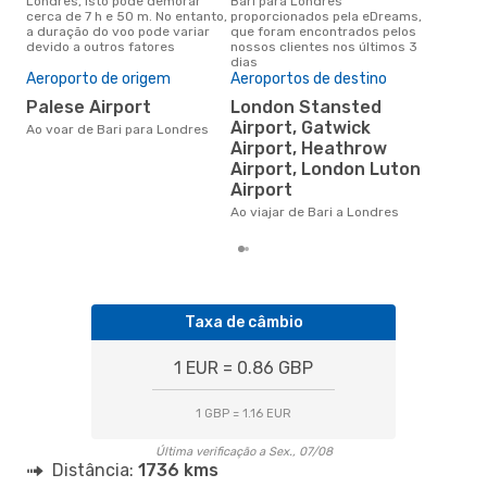
Londres, isto pode demorar
Bari para Londres
conc
cerca de 7 h e 50 m. No entanto,
proporcionados pela eDreams,
par
a duração do voo pode variar
que foram encontrados pelos
dad
devido a outros fatores
nossos clientes nos últimos 3
clie
dias
Pre
Aeroporto de origem
Aeroportos de destino
de 
Palese Airport
London Stansted
13
Airport, Gatwick
Ao voar de Bari para Londres
Um voo de Bari para Londres na
Airport, Heathrow
eDr
Airport, London Luton
com
Airport
dos
Ao viajar de Bari a Londres
Taxa de câmbio
1 EUR = 0.86 GBP
1 GBP = 1.16 EUR
Última verificação a Sex., 07/08
Distância:
1736 kms