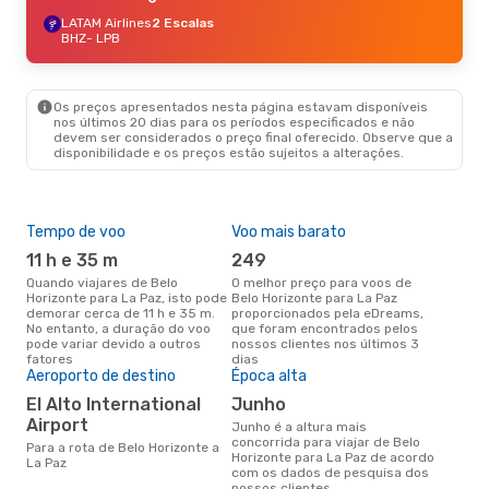
LATAM Airlines
2 Escalas
BHZ
- LPB
Os preços apresentados nesta página estavam disponíveis
nos últimos 20 dias para os períodos especificados e não
devem ser considerados o preço final oferecido. Observe que a
disponibilidade e os preços estão sujeitos a alterações.
Tempo de voo
Voo mais barato
Pre
de 
11 h e 35 m
249
51
Quando viajares de Belo
O melhor preço para voos de
Horizonte para La Paz, isto pode
Belo Horizonte para La Paz
Um voo de Belo Horizonte para
demorar cerca de 11 h e 35 m.
proporcionados pela eDreams,
La 
No entanto, a duração do voo
que foram encontrados pelos
de 
pode variar devido a outros
nossos clientes nos últimos 3
dos
fatores
dias
Aeroporto de destino
Época alta
El Alto International
junho
Airport
junho é a altura mais
concorrida para viajar de Belo
Para a rota de Belo Horizonte a
Horizonte para La Paz de acordo
La Paz
com os dados de pesquisa dos
nossos clientes