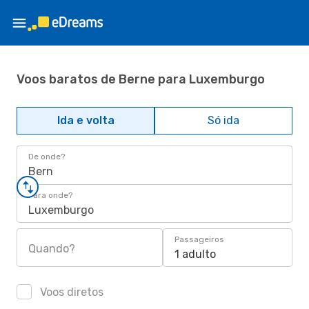
Voos baratos de Berne para Luxemburgo
Ida e volta
Só ida
De onde?
Bern
Para onde?
Luxemburgo
Passageiros
Quando?
1 adulto
Voos diretos