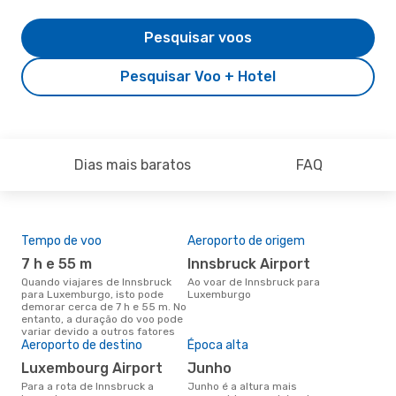
Pesquisar voos
Pesquisar Voo + Hotel
Dias mais baratos
FAQ
Tempo de voo
Aeroporto de origem
Pre
de 
7 h e 55 m
Innsbruck Airport
51
Quando viajares de Innsbruck
Ao voar de Innsbruck para
para Luxemburgo, isto pode
Luxemburgo
Um voo de Innsbruck para
demorar cerca de 7 h e 55 m. No
Lux
entanto, a duração do voo pode
cer
variar devido a outros fatores
dad
Aeroporto de destino
Época alta
mes
Luxembourg Airport
junho
Para a rota de Innsbruck a
junho é a altura mais