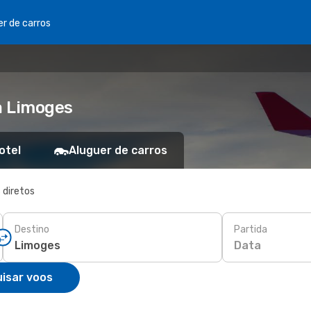
er de carros
a Limoges
otel
Aluguer de carros
 diretos
Destino
Partida
Data
isar voos