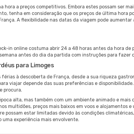
 hora a preços competitivos. Embora estes possam ser mais
nto, tenha em consideração que os preços de última hora p
França. A flexibilidade nas datas da viagem pode aumentar
ck-in online costuma abrir 24 a 48 horas antes da hora de 
emana antes do dia da partida com instruções para fazer o
ordéus para Limoges
 férias à descoberta de França, desde a sua riqueza gastro
ara viajar depende das suas preferências e disponibilidade
e procura.
poca alta, mas também com um ambiente animado e mais ofert
s multidões, preços mais baixos em voos e alojamentos e 
vre possam estar limitadas devido às condições climatéricas
o uma experiência mais envolvente.