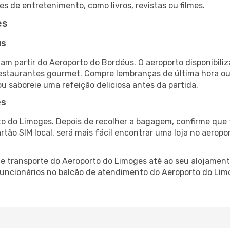
es de entretenimento, como livros, revistas ou filmes.
es
us
am partir do Aeroporto do Bordéus. O aeroporto disponibi
 restaurantes gourmet. Compre lembranças de última hora ou 
ou saboreie uma refeição deliciosa antes da partida.
es
o do Limoges. Depois de recolher a bagagem, confirme que 
artão SIM local, será mais fácil encontrar uma loja no aero
 transporte do Aeroporto do Limoges até ao seu alojamento
 funcionários no balcão de atendimento do Aeroporto do L