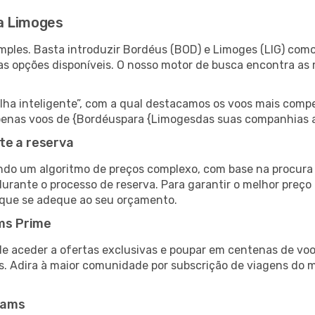
a Limoges
ples. Basta introduzir Bordéus (BOD) e Limoges (LIG) como 
as opções disponíveis. O nosso motor de busca encontra as 
 inteligente”, com a qual destacamos os voos mais compet
r apenas voos de {Bordéuspara {Limogesdas suas companhias 
te a reserva
do um algoritmo de preços complexo, com base na procura e
durante o processo de reserva. Para garantir o melhor preço
 que se adeque ao seu orçamento.
ms Prime
de aceder a ofertas exclusivas e poupar em centenas de voo
s. Adira à maior comunidade por subscrição de viagens do
eams