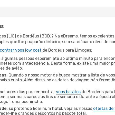
os
ges (LIG) de Bordéus (BOD)? Na eDreams, temos excelentes o
les que lhe pouparão dinheiro, sem sacrificar o nível de co
contrar voos low cost
de Bordéus para Limoges:
 algumas pessoas esperem até ao último minuto para encont
hetes com antecedência. Desta forma, existe uma maior pr
tes de avião.
eas
: Quando o nosso motor de busca mostrar a lista de voos 
baixo custo. Além disso, se as datas da viagem não forem fi
 melhores dias para encontrar
voos baratos
de Bordéus para 
dem a ser mais caros aos fins de semana e durante a época al
nseguir uma pechincha.
dade
: se pretende ficar num hotel, veja as nossas
ofertas de
recer-lhe grandes descontos no pacote total.