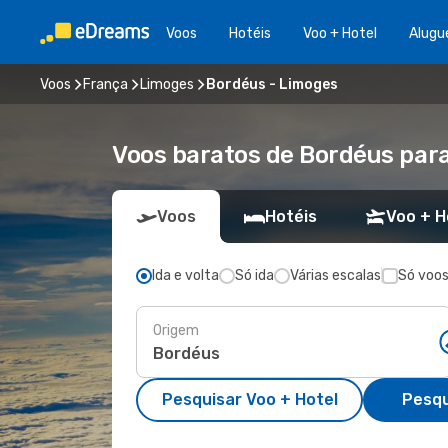
Voos
Hotéis
Voo + Hotel
Alugu
Voos
França
Limoges
Bordéus - Limoges
Voos baratos de Bordéus par
Voos
Hotéis
Voo + H
Ida e volta
Só ida
Várias escalas
Só voos
Origem
Pesquisar Voo + Hotel
Pesqu