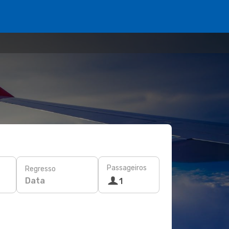
Passageiros
Regresso
Data
1