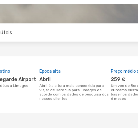
úteis
stino
Época alta
Preço médio d
legarde Airport
abril
259 €
ordéus a Limoges
abril é a altura mais concorrida para
Um voo de Bordéus para Limoges na
viajar de Bordéus para Limoges de
eDreams custa
acordo com os dados de pesquisa dos
base nos dados
nossos clientes
6 meses