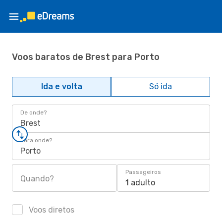
Voos baratos de Brest para Porto
Ida e volta
Só ida
De onde?
Brest
Para onde?
Porto
Passageiros
Quando?
1 adulto
Voos diretos