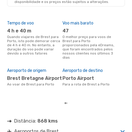
disponibilidade e os preços estão sujeitos a alterações.
Tempo de voo
Voo mais barato
Épo
4 h e 40 m
47
j
Quando viajares de Brest para
O melhor preço para voos de
junho é a altura mais
Porto, isto pode demorar cerca
Brest para Porto
conc
de 4 h e 40 m. No entanto, a
proporcionados pela eDreams,
par
duração do voo pode variar
que foram encontrados pelos
dad
devido a outros fatores
nossos clientes nos últimos 3
clie
dias
Pre
de 
2
Aeroporto de origem
Aeroporto de destino
Um voo de Brest para Porto na
Brest Bretagne Airport
Porto Airport
eDr
Ao voar de Brest para Porto
Para a rota de Brest a Porto
com
dos
Distância:
868 kms
Aeroportos de Brest