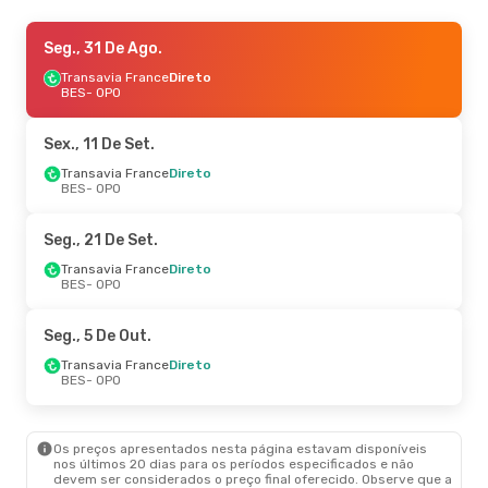
Sex., 18 De Set.
Seg., 31 De Ago.
- Seg., 21 De Set.
Transavia France
Transavia France
Direto
Direto
BES
BES
- OPO
- OPO
Transavia France
Direto
OPO
- BES
Sex., 11 De Set.
Sex., 28 De Ago.
Transavia France
- Seg., 31 De Ago.
Direto
BES
- OPO
Transavia France
Direto
BES
- OPO
Transavia France
Direto
Seg., 21 De Set.
OPO
- BES
Transavia France
Direto
BES
- OPO
Dom., 13 De Set.
- Sex., 18 De Set.
Air France
1 Escala
Seg., 5 De Out.
BES
- OPO
Transavia France
Direto
Transavia France
Direto
OPO
- BES
BES
- OPO
Os preços apresentados nesta página estavam disponíveis
nos últimos 20 dias para os períodos especificados e não
devem ser considerados o preço final oferecido. Observe que a