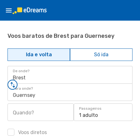
Voos baratos de Brest para Guernesey
Ida e volta
Só ida
De onde?
Brest
Para onde?
Guernsey
Passageiros
Quando?
1 adulto
Voos diretos