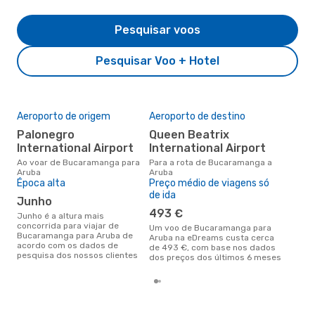
Pesquisar voos
Pesquisar Voo + Hotel
Aeroporto de origem
Aeroporto de destino
A m
res
Palonegro
Queen Beatrix
j
International Airport
International Airport
dezembro é uma das melhores
Ao voar de Bucaramanga para
Para a rota de Bucaramanga a
altu
Aruba
Aruba
com
Época alta
Preço médio de viagens só
de 
de ida
junho
dos
493 €
junho é a altura mais
concorrida para viajar de
Um voo de Bucaramanga para
Bucaramanga para Aruba de
Aruba na eDreams custa cerca
acordo com os dados de
de 493 €, com base nos dados
pesquisa dos nossos clientes
dos preços dos últimos 6 meses