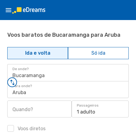
Voos baratos de Bucaramanga para Aruba
Ida e volta
Só ida
De onde?
Bucaramanga
Para onde?
Aruba
Passageiros
Quando?
1 adulto
Voos diretos