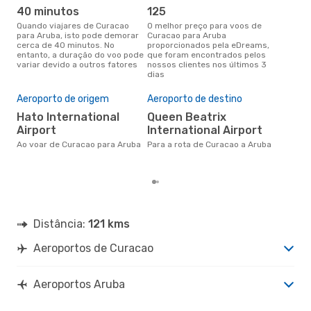
40 minutos
125
j
Quando viajares de Curacao
O melhor preço para voos de
junho é a altura mais
para Aruba, isto pode demorar
Curacao para Aruba
conc
cerca de 40 minutos. No
proporcionados pela eDreams,
Cur
entanto, a duração do voo pode
que foram encontrados pelos
com
variar devido a outros fatores
nossos clientes nos últimos 3
nos
dias
Pre
de 
Aeroporto de origem
Aeroporto de destino
19
Hato International
Queen Beatrix
Um voo de Curacao para Aruba
Airport
International Airport
na 
€, 
Ao voar de Curacao para Aruba
Para a rota de Curacao a Aruba
pre
Distância:
121 kms
Aeroportos de Curacao
Aeroportos Aruba