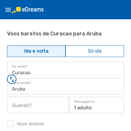
Voos baratos de Curacao para Aruba
Ida e volta
Só ida
De onde?
Curacao
Para onde?
Aruba
Passageiros
Quando?
1 adulto
Voos diretos