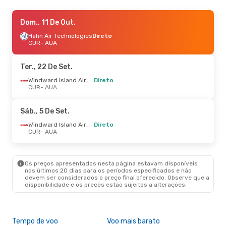
Qui., 3 De Set.
Dom., 11 De Out.
- Seg., 7 De Set.
Hahn Air Technologies
Windward Island Airways
Direto
Direto
CUR
CUR
- AUA
- AUA
World Ticket Ltd
Direto
AUA
- CUR
Ter., 22 De Set.
Dom., 11 De Out.
- Ter., 13 De Out.
Windward Island Airways
Direto
CUR
- AUA
Hahn Air Technologies
Direto
CUR
- AUA
Hahn Air Technologies
Direto
Sáb., 5 De Set.
AUA
- CUR
Windward Island Airways
Direto
CUR
- AUA
Qua., 19 De Ago.
- Sáb., 22 De Ago.
Hahn Air Technologies
Direto
CUR
- AUA
Os preços apresentados nesta página estavam disponíveis
Windward Island Airways
Direto
nos últimos 20 dias para os períodos especificados e não
AUA
- CUR
devem ser considerados o preço final oferecido. Observe que a
disponibilidade e os preços estão sujeitos a alterações.
Tempo de voo
Voo mais barato
Épo