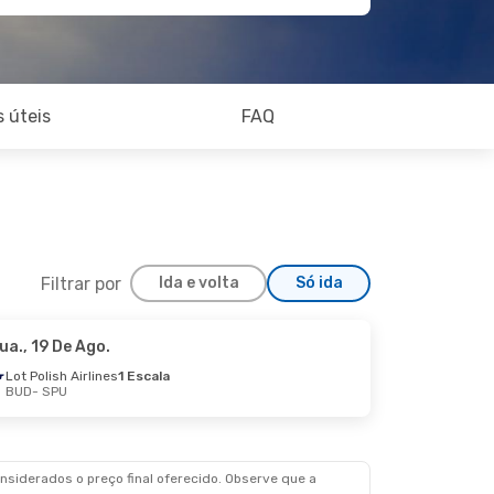
 úteis
FAQ
Filtrar por
Ida e volta
Só ida
ua., 19 De Ago.
Lot Polish Airlines
1 Escala
BUD
- SPU
siderados o preço final oferecido. Observe que a