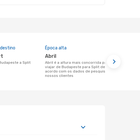
 destino
Época alta
Preço médi
rt
abril
226 €
 Budapeste a Split
abril é a altura mais concorrida para
Um voo de Budapeste para Split na
viajar de Budapeste para Split de
eDreams cus
acordo com os dados de pesquisa dos
base nos da
nossos clientes
6 meses