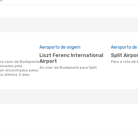
s.
o
Aeroporto de origem
Aeroporto de
Liszt Ferenc International
Split Airpo
Airport
Para a rota de
cionados pela
Ao voar de Budapeste para Split
am encontrados pelos
os últimos 3 dias