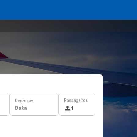
Passageiros
Regresso
Data
1