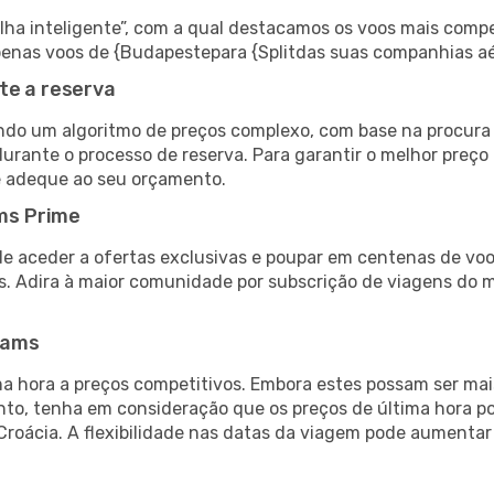
 inteligente”, com a qual destacamos os voos mais compet
 apenas voos de {Budapestepara {Splitdas suas companhias aé
te a reserva
do um algoritmo de preços complexo, com base na procura e
urante o processo de reserva. Para garantir o melhor preço p
e adeque ao seu orçamento.
ms Prime
de aceder a ofertas exclusivas e poupar em centenas de voo
s. Adira à maior comunidade por subscrição de viagens do
eams
 hora a preços competitivos. Embora estes possam ser mais
nto, tenha em consideração que os preços de última hora p
Croácia. A flexibilidade nas datas da viagem pode aumentar