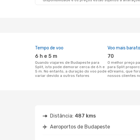
disponibilidade e os preços estão sujeitos a alteraçõe
Tempo de voo
Voo mais barat
6 h e 5 m
70
Quando viajares de Budapeste para
O melhor preço para voos de Budapeste
Split, isto pode demorar cerca de 6 h e
para Split propor
5 m. No entanto, a duração do voo pode
eDreams, que for
variar devido a outros fatores
nossos clientes n
Distância:
487 kms
Aeroportos de Budapeste