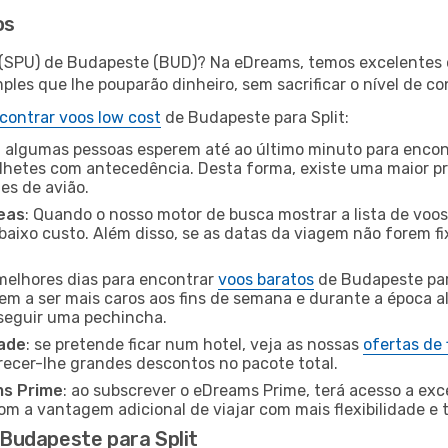
os
t (SPU) de Budapeste (BUD)? Na eDreams, temos excelentes o
les que lhe pouparão dinheiro, sem sacrificar o nível de co
contrar voos low cost
de Budapeste para Split:
 algumas pessoas esperem até ao último minuto para encont
hetes com antecedência. Desta forma, existe uma maior pr
tes de avião.
eas
: Quando o nosso motor de busca mostrar a lista de voos 
baixo custo. Além disso, se as datas da viagem não forem fi
 melhores dias para encontrar
voos baratos
de Budapeste par
dem a ser mais caros aos fins de semana e durante a época al
nseguir uma pechincha.
dade
: se pretende ficar num hotel, veja as nossas
ofertas de
recer-lhe grandes descontos no pacote total.
ms Prime
: ao subscrever o eDreams Prime, terá acesso a exc
m a vantagem adicional de viajar com mais flexibilidade e 
Budapeste para Split