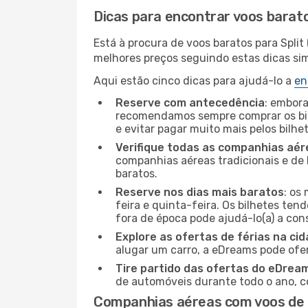
Dicas para encontrar voos barat
Está à procura de voos baratos para Spli
melhores preços seguindo estas dicas simp
Aqui estão cinco dicas para ajudá-lo a
en
Reserve com antecedência
: embora
recomendamos sempre comprar os bil
e evitar pagar muito mais pelos bilhe
Verifique todas as companhias aér
companhias aéreas tradicionais e de 
baratos.
Reserve nos dias mais baratos
: os
feira e quinta-feira. Os bilhetes ten
fora de época pode ajudá-lo(a) a co
Explore as ofertas de férias na ci
alugar um carro, a eDreams pode ofe
Tire partido das ofertas do eDrea
de automóveis durante todo o ano, co
Companhias aéreas com voos de 