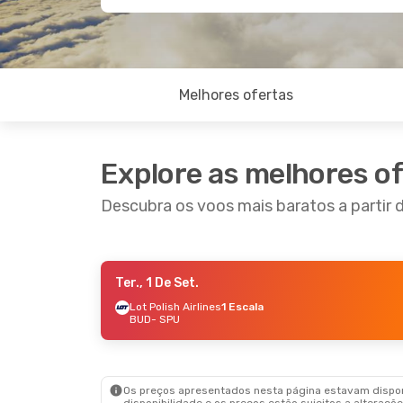
Melhores ofertas
Explore as melhores o
Descubra os voos mais baratos a partir 
Ter., 1 De Set.
Sáb., 22 De Ago.
- Seg., 24 De Ago.
Sáb., 19
Lot Polish Airlines
1 Escala
BUD
- SPU
Lufthansa
1 Escala
Austri
BUD
- SPU
BUD
- 
Austrian Airlines
1 Escala
Austri
SPU
- BUD
SPU
- 
Os preços apresentados nesta página estavam disponí