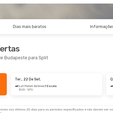
Dias mais baratos
Informações
fertas
de Budapeste para Split
Ter., 22 De Set.
Q
 De Set.
- Seg., 21 De Set.
Lot Polish Airlines
1 Escala
BUD
- SPU
an Airlines
1 Escala
SPU
an Airlines
1 Escala
BUD
veis nos últimos 20 dias para os períodos especificados e não devem ser con