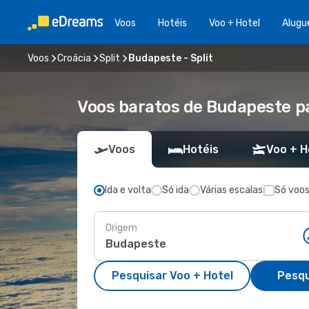
Voos
Hotéis
Voo + Hotel
Alugu
Voos
Croácia
Split
Budapeste - Split
Voos baratos de Budapeste pa
Voos
Hotéis
Voo + H
Ida e volta
Só ida
Várias escalas
Só voos
Origem
Pesquisar Voo + Hotel
Pesqu