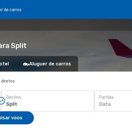
er de carros
ra Split
otel
Aluguer de carros
 diretos
Destino
Partida
Data
isar voos