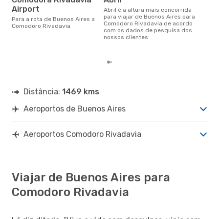
d
Airport
abril é a altura mais concorrida
novembro é uma das melhores
para viajar de Buenos Aires para
altu
Para a rota de Buenos Aires a
Comodoro Rivadavia de acordo
Com
Comodoro Rivadavia
com os dados de pesquisa dos
par
nossos clientes
aco
nos
Distância:
1469 kms
Aeroportos de Buenos Aires
Aeroportos Comodoro Rivadavia
Viajar de Buenos Aires para
Comodoro Rivadavia