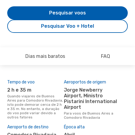
Pesquisar voos
Pesquisar Voo + Hotel
Dias mais baratos
FAQ
Tempo de voo
Aeroportos de origem
Com
ope
2 h e 35 m
Jorge Newberry
Aerolineas Argentinas,
Airport, Ministro
Quando viajares de Buenos
Je
Aires para Comodoro Rivadavia,
Pistarini International
isto pode demorar cerca de 2 h
Airport
Companhias aéreas que viajam
e 35 m. No entanto, a duração
de 
do voo pode variar devido a
Para voos de Buenos Aires a
Riv
outros fatores
Comodoro Rivadavia
A m
Aeroporto de destino
Época alta
res
Comodora Rivadavia
abril