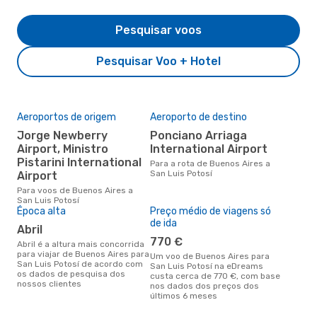
Pesquisar voos
Pesquisar Voo + Hotel
Aeroportos de origem
Aeroporto de destino
A m
res
Jorge Newberry
Ponciano Arriaga
ju
Airport, Ministro
International Airport
Pistarini International
maio é uma das melhores
Para a rota de Buenos Aires a
altu
San Luis Potosí
Airport
Pot
Para voos de Buenos Aires a
Air
San Luis Potosí
reai
Época alta
Preço médio de viagens só
de ida
abril
770 €
abril é a altura mais concorrida
para viajar de Buenos Aires para
Um voo de Buenos Aires para
San Luis Potosí de acordo com
San Luis Potosí na eDreams
os dados de pesquisa dos
custa cerca de 770 €, com base
nossos clientes
nos dados dos preços dos
últimos 6 meses