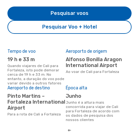
Pesquisar voos
Pesquisar Voo + Hotel
Tempo de voo
Aeroporto de origem
Pre
de 
19 h e 33 m
Alfonso Bonilla Aragon
7
International Airport
Quando viajares de Cali para
Fortaleza, isto pode demorar
Um voo de Cali para Fortaleza na
Ao voar de Cali para Fortaleza
cerca de 19 h e 33 m. No
eDr
entanto, a duração do voo pode
com
variar devido a outros fatores
dos
Aeroporto de destino
Época alta
Pinto Martins –
junho
Fortaleza International
junho é a altura mais
concorrida para viajar de Cali
Airport
para Fortaleza de acordo com
Para a rota de Cali a Fortaleza
os dados de pesquisa dos
nossos clientes