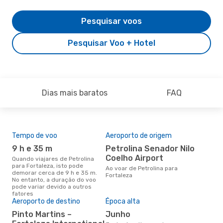
Pesquisar voos
Pesquisar Voo + Hotel
Dias mais baratos
FAQ
Tempo de voo
Aeroporto de origem
Pre
de 
9 h e 35 m
Petrolina Senador Nilo
3
Coelho Airport
Quando viajares de Petrolina
para Fortaleza, isto pode
Um voo de Petrolina para
Ao voar de Petrolina para
demorar cerca de 9 h e 35 m.
For
Fortaleza
No entanto, a duração do voo
cer
pode variar devido a outros
dad
fatores
mes
Aeroporto de destino
Época alta
Pinto Martins –
junho