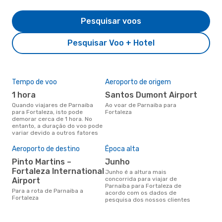
Pesquisar voos
Pesquisar Voo + Hotel
Tempo de voo
Aeroporto de origem
Com
ope
1 hora
Santos Dumont Airport
L
Quando viajares de Parnaiba
Ao voar de Parnaiba para
para Fortaleza, isto pode
Fortaleza
Companhias aéreas que viajam
demorar cerca de 1 hora. No
de P
entanto, a duração do voo pode
variar devido a outros fatores
Aeroporto de destino
Época alta
A m
res
Pinto Martins –
junho
d
Fortaleza International
junho é a altura mais
concorrida para viajar de
Airport
julho é uma das melhores
Parnaiba para Fortaleza de
altu
Para a rota de Parnaiba a
acordo com os dados de
com
Fortaleza
pesquisa dos nossos clientes
aco
nos