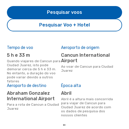
Pesquisar voos
Pesquisar Voo + Hotel
Tempo de voo
Aeroporto de origem
Pre
de 
5 h e 33 m
Cancun International
15
Airport
Quando viajares de Cancun para
Ciudad Juarez, isto pode
Um voo de Cancun para Ciudad
Ao voar de Cancun para Ciudad
demorar cerca de 5 h e 33 m.
Jua
Juarez
No entanto, a duração do voo
de 
pode variar devido a outros
dos
fatores
Aeroporto de destino
Época alta
Abraham Gonzalez
abril
International Airport
abril é a altura mais concorrida
para viajar de Cancun para
Para a rota de Cancun a Ciudad
Ciudad Juarez de acordo com
Juarez
os dados de pesquisa dos
nossos clientes