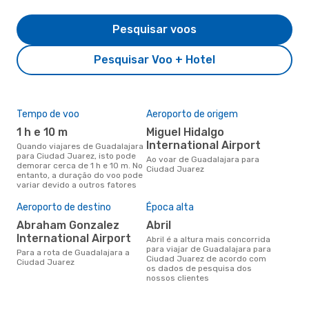
Pesquisar voos
Pesquisar Voo + Hotel
Tempo de voo
Aeroporto de origem
Com
ope
1 h e 10 m
Miguel Hidalgo
Vo
International Airport
Quando viajares de Guadalajara
para Ciudad Juarez, isto pode
Companhias aéreas que viajam
Ao voar de Guadalajara para
demorar cerca de 1 h e 10 m. No
de 
Ciudad Juarez
entanto, a duração do voo pode
Jua
variar devido a outros fatores
Aeroporto de destino
Época alta
A m
res
Abraham Gonzalez
abril
j
International Airport
abril é a altura mais concorrida
para viajar de Guadalajara para
janeiro é uma das melhores
Para a rota de Guadalajara a
Ciudad Juarez de acordo com
altu
Ciudad Juarez
os dados de pesquisa dos
Jua
nossos clientes
Gua
dad