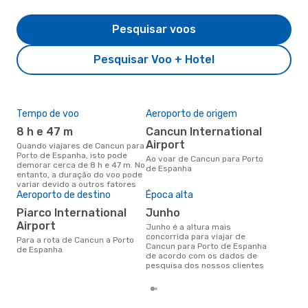
Pesquisar voos
Pesquisar Voo + Hotel
Tempo de voo
Aeroporto de origem
Pre
de 
8 h e 47 m
Cancun International
51
Airport
Quando viajares de Cancun para
Porto de Espanha, isto pode
Um voo de Cancun para Porto de
Ao voar de Cancun para Porto
demorar cerca de 8 h e 47 m. No
Esp
de Espanha
entanto, a duração do voo pode
cer
variar devido a outros fatores
dad
Aeroporto de destino
Época alta
mes
Piarco International
junho
Airport
junho é a altura mais
concorrida para viajar de
Para a rota de Cancun a Porto
Cancun para Porto de Espanha
de Espanha
de acordo com os dados de
pesquisa dos nossos clientes