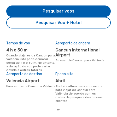
Pesquisar voos
Pesquisar Voo + Hotel
Tempo de voo
Aeroporto de origem
Pre
de 
4 h e 50 m
Cancun International
9
Airport
Quando viajares de Cancun para
Valência, isto pode demorar
Um voo de Cancun para Valência
Ao voar de Cancun para Valência
cerca de 4 h e 50 m. No entanto,
na 
a duração do voo pode variar
€, 
devido a outros fatores
pre
Aeroporto de destino
Época alta
Valencia Airport
abril
Para a rota de Cancun a Valência
abril é a altura mais concorrida
para viajar de Cancun para
Valência de acordo com os
dados de pesquisa dos nossos
clientes