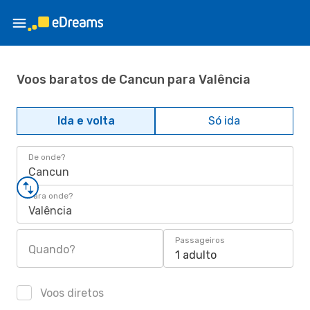
Voos baratos de Cancun para Valência
Ida e volta
Só ida
De onde?
Cancun
Para onde?
Valência
Passageiros
Quando?
1 adulto
Voos diretos