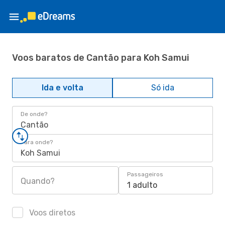
Voos baratos de Cantão para Koh Samui
Ida e volta
Só ida
De onde?
Cantão
Para onde?
Koh Samui
Passageiros
Quando?
1 adulto
Voos diretos