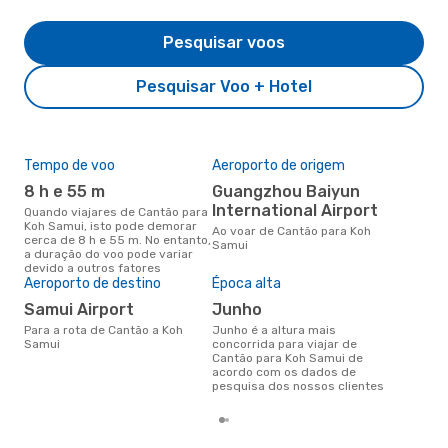
Pesquisar voos
Pesquisar Voo + Hotel
Tempo de voo
Aeroporto de origem
Pre
de 
8 h e 55 m
Guangzhou Baiyun
3
International Airport
Quando viajares de Cantão para
Koh Samui, isto pode demorar
Um voo de Cantão para Koh
Ao voar de Cantão para Koh
cerca de 8 h e 55 m. No entanto,
Sam
Samui
a duração do voo pode variar
de 
devido a outros fatores
dos
Aeroporto de destino
Época alta
Samui Airport
junho
Para a rota de Cantão a Koh
junho é a altura mais
Samui
concorrida para viajar de
Cantão para Koh Samui de
acordo com os dados de
pesquisa dos nossos clientes