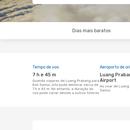
Dias mais baratos
Tempo de voo
Aeroporto de o
7 h e 45 m
Luang Prabang International
Airport
Quando viajares de Luang Prabang para
Koh Samui, isto pode demorar cerca de
Ao voar de Luang Prabang para Koh
7 h e 45 m. No entanto, a duração do
Samui
voo pode variar devido a outros fatores