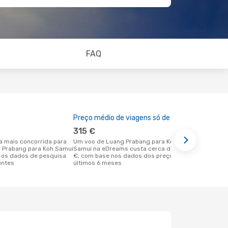
FAQ
Preço médio de viagens só de ida
A melhor al
315 €
março
Um voo de Luang Prabang para Koh
dezembro é uma das melhores alturas
g Prabang para Koh Samui
Samui na eDreams custa cerca de 315
para voar p
 os dados de pesquisa
€, com base nos dados dos preços dos
em Luang Pr
entes
últimos 6 meses
dados reais