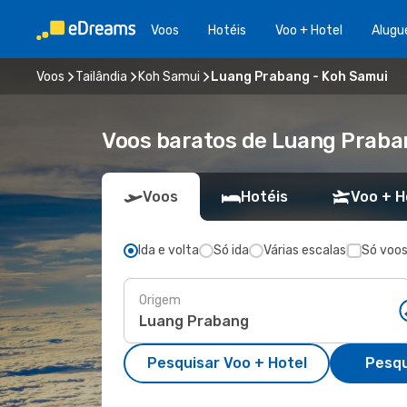
Voos
Hotéis
Voo + Hotel
Alugu
Voos
Tailândia
Koh Samui
Luang Prabang - Koh Samui
Voos baratos de Luang Praba
Voos
Hotéis
Voo + H
Ida e volta
Só ida
Várias escalas
Só voos
Origem
Pesquisar Voo + Hotel
Pesqu