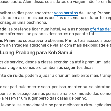
baixo custo. Além disso, se as datas da viagem não forem fi
 melhores dias para encontrar
voos baratos
de Luang Prabang
es tendem a ser mais caros aos fins de semana e durante a é
 conseguir uma pechincha.
dade
: se pretende ficar num hotel, veja as nossas
ofertas de
pode oferecer-lhe grandes descontos no pacote total.
ms Prime
: ao subscrever o eDreams Prime, terá acesso a exc
m a vantagem adicional de viajar com mais flexibilidade e 
 Luang Prabang para Koh Samui
os de serviço, desde a classe económica até à premium, ad
 sua viagem, considere também as seguintes dicas:
to de ruído
: podem ajudar a criar um ambiente mais tranqu
de ser particularmente seco, por isso, mantenha-se hidratad
 pense no espaço para as pernas e na proximidade das comod
ia reservar um lugar perto das casas de banho.
: levante-se e movimente-se para melhorar a circulação das