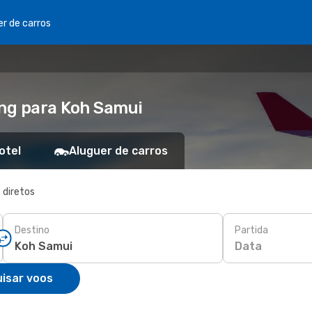
er de carros
ng para Koh Samui
otel
Aluguer de carros
 diretos
Destino
Partida
Data
isar voos