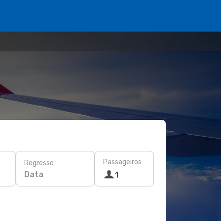
Passageiros
Regresso
Data
1