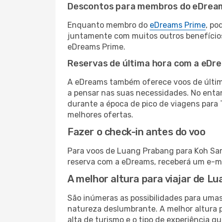
Descontos para membros do eDrea
Enquanto membro do
eDreams Prime
, po
juntamente com muitos outros benefício
eDreams Prime.
Reservas de última hora com a eDr
A eDreams também oferece voos de última
a pensar nas suas necessidades. No enta
durante a época de pico de viagens para 
melhores ofertas.
Fazer o check-in antes do voo
Para voos de Luang Prabang para Koh Samu
reserva com a eDreams, receberá um e-ma
A melhor altura para viajar de L
São inúmeras as possibilidades para umas
natureza deslumbrante. A melhor altura p
alta de turismo e o tipo de experiência qu