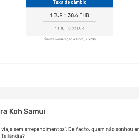
Taxa de câmbio
1 EUR = 38.6 THB
1 THB = 0.03 EUR
Última verificação a Dom., 09/08
ara Koh Samui
s, viaja sem arrependimentos”. De facto, quem não sonhou 
 Tailândia?