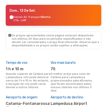
Sex., 25 De Set.
Dom., 13 De Set.
- Dom., 27 De Set.
Danish Air Transport
Danish Air Transport
Direto
Direto
CTA
CTA
- LMP
- LMP
Danish Air Transport
Direto
LMP
- CTA
Os preços apresentados nesta página estavam disponíveis
Sáb., 3 De Out.
- Dom., 4 De Out.
nos últimos 20 dias para os períodos especificados e não
devem ser considerados o preço final oferecido. Observe que a
Danish Air Transport
Direto
disponibilidade e os preços estão sujeitos a alterações.
CTA
- LMP
Danish Air Transport
Direto
LMP
- CTA
Tempo de voo
Voo mais barato
Épo
Qua., 2 De Set.
- Dom., 6 De Set.
1 h e 10 m
75
j
Danish Air Transport
Direto
Quando viajares de Catânia para
O melhor preço para voos de
junho é a altura mais
CTA
- LMP
Lampedusa, isto pode demorar
Catânia para Lampedusa
conc
Danish Air Transport
Direto
cerca de 1 h e 10 m. No entanto,
proporcionados pela eDreams,
Cat
LMP
- CTA
a duração do voo pode variar
que foram encontrados pelos
aco
devido a outros fatores
nossos clientes nos últimos 3
pes
dias
Pre
de 
Aeroporto de origem
Aeroporto de destino
11
Catania–Fontanarossa
Lampedusa Airport
Um voo de Catânia para