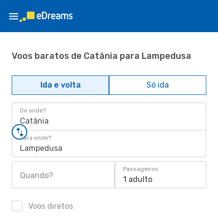
Voos baratos de Catânia para Lampedusa
Ida e volta
Só ida
De onde?
Catânia
Para onde?
Lampedusa
Passageiros
Quando?
1 adulto
Voos diretos