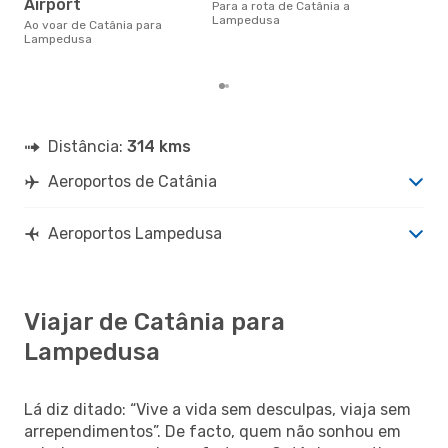
Airport
Para a rota de Catânia a
Lam
Lampedusa
cerc
Ao voar de Catânia para
dad
Lampedusa
mes
Distância:
314 kms
Aeroportos de Catânia
Aeroportos Lampedusa
Viajar de Catânia para
Lampedusa
Lá diz ditado: “Vive a vida sem desculpas, viaja sem
arrependimentos”. De facto, quem não sonhou em