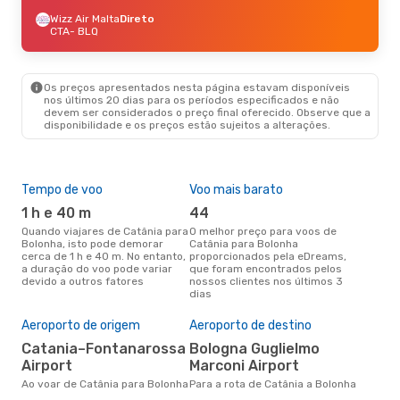
Wizz Air Malta
Direto
CTA
- BLQ
Os preços apresentados nesta página estavam disponíveis
nos últimos 20 dias para os períodos especificados e não
devem ser considerados o preço final oferecido. Observe que a
disponibilidade e os preços estão sujeitos a alterações.
Tempo de voo
Voo mais barato
Épo
1 h e 40 m
44
j
Quando viajares de Catânia para
O melhor preço para voos de
junho é a altura mais
Bolonha, isto pode demorar
Catânia para Bolonha
conc
cerca de 1 h e 40 m. No entanto,
proporcionados pela eDreams,
Cat
a duração do voo pode variar
que foram encontrados pelos
com
devido a outros fatores
nossos clientes nos últimos 3
nos
dias
Pre
de 
Aeroporto de origem
Aeroporto de destino
65
Catania–Fontanarossa
Bologna Guglielmo
Um voo de Catânia para Bolonha
Airport
Marconi Airport
na 
€, 
Ao voar de Catânia para Bolonha
Para a rota de Catânia a Bolonha
pre