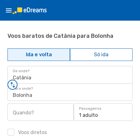
Voos baratos de Catânia para Bolonha
Ida e volta
Só ida
De onde?
Catânia
Para onde?
Bolonha
Passageiros
Quando?
1 adulto
Voos diretos