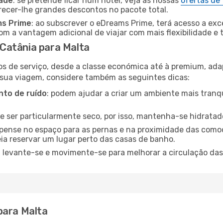
dade
: se pretende ficar num hotel, veja as nossas
ofertas de
recer-lhe grandes descontos no pacote total.
ms Prime
: ao subscrever o eDreams Prime, terá acesso a exc
m a vantagem adicional de viajar com mais flexibilidade e 
Catânia para Malta
os de serviço, desde a classe económica até à premium, ad
 sua viagem, considere também as seguintes dicas:
to de ruído
: podem ajudar a criar um ambiente mais tranqu
de ser particularmente seco, por isso, mantenha-se hidratad
 pense no espaço para as pernas e na proximidade das comod
ia reservar um lugar perto das casas de banho.
: levante-se e movimente-se para melhorar a circulação das
para Malta