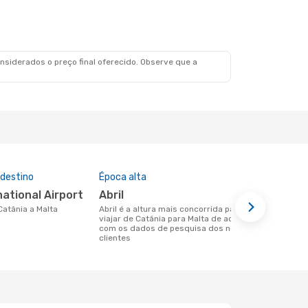
siderados o preço final oferecido. Observe que a
 destino
Época alta
Companhia
nesta rota
national Airport
abril
Ryanair
 Catânia a Malta
abril é a altura mais concorrida para
viajar de Catânia para Malta de acordo
Companhias aéreas que viajam de
com os dados de pesquisa dos nossos
Catânia para
clientes