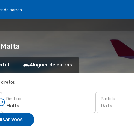
er de carros
 Malta
otel
Aluguer de carros
 diretos
Destino
Partida
Data
isar voos