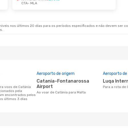
CTA
- MLA
veis nos últimos 20 dias para os períodos especificados e não devem ser con
s.
o
Aeroporto de origem
Aeroporto de
Catania–Fontanarossa
Luqa Inter
Airport
Para a rota de
cionados pela
Ao voar de Catânia para Malta
am encontrados pelos
os últimos 3 dias