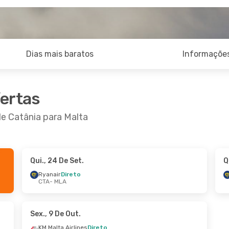
Dias mais baratos
Informações
fertas
de Catânia para Malta
Qui., 24 De Set.
Q
 De Set.
- Seg., 14 De Set.
Ryanair
Direto
CTA
- MLA
ir
Direto
MLA
ir
Direto
CTA
Sex., 9 De Out.
KM Malta Airlines
Direto