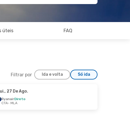
 úteis
FAQ
Filtrar por
Ida e volta
Só ida
ui., 27 De Ago.
Ryanair
Direto
CTA
- MLA