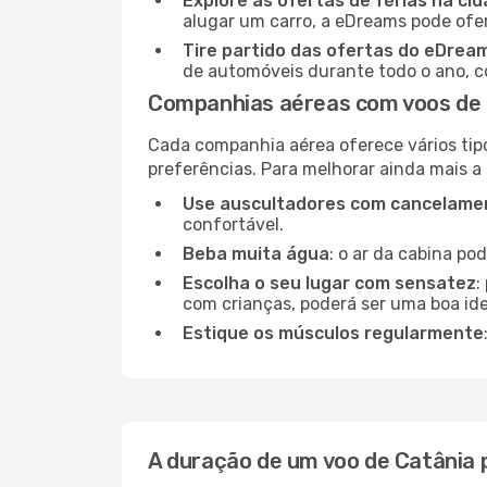
Explore as ofertas de férias na ci
alugar um carro, a eDreams pode ofe
Tire partido das ofertas do eDrea
de automóveis durante todo o ano, co
Companhias aéreas com voos de 
Cada companhia aérea oferece vários tip
preferências. Para melhorar ainda mais a
Use auscultadores com cancelamen
confortável.
Beba muita água
: o ar da cabina po
Escolha o seu lugar com sensatez
:
com crianças, poderá ser uma boa ide
Estique os músculos regularmente
A duração de um voo de Catânia 