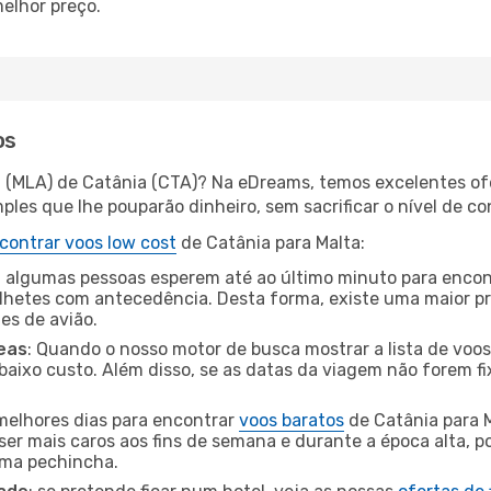
elhor preço.
os
a (MLA) de Catânia (CTA)? Na eDreams, temos excelentes ofe
les que lhe pouparão dinheiro, sem sacrificar o nível de co
contrar voos low cost
de Catânia para Malta:
 algumas pessoas esperem até ao último minuto para encont
hetes com antecedência. Desta forma, existe uma maior pr
tes de avião.
eas
: Quando o nosso motor de busca mostrar a lista de voos 
baixo custo. Além disso, se as datas da viagem não forem fi
 melhores dias para encontrar
voos baratos
de Catânia para 
ser mais caros aos fins de semana e durante a época alta, p
uma pechincha.