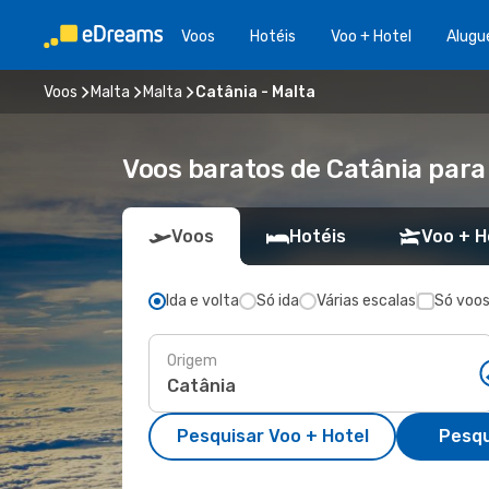
Voos
Hotéis
Voo + Hotel
Alugu
Voos
Malta
Malta
Catânia - Malta
Voos baratos de Catânia para
Voos
Hotéis
Voo + H
Ida e volta
Só ida
Várias escalas
Só voos
Origem
Pesquisar Voo + Hotel
Pesqu