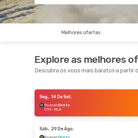
Melhores ofertas
Explore as melhores o
Descubra os voos mais baratos a partir 
Seg., 14 De Set.
Seg., 24 De Ago.
- Ter., 25 De Ago.
Sex., 11
Ryanair
Direto
CTA
- MLA
Ryanair
Direto
Ryana
CTA
- MLA
CTA
- 
Ryanair
Direto
Ryana
MLA
- CTA
MLA
- 
Sáb., 29 De Ago.
Ryanair
Direto