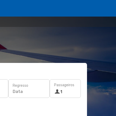
Passageiros
Regresso
Data
1