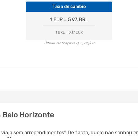
Taxa de câmbio
1 EUR = 5.93 BRL
1 BRL = 0.17 EUR
Última verificação a Qui., 06/08
a Belo Horizonte
s, viaja sem arrependimentos”. De facto, quem não sonhou e