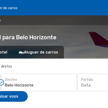
er de carros
e
l para Belo Horizonte
otel
Aluguer de carros
 diretos
Destino
Partida
Data
isar voos