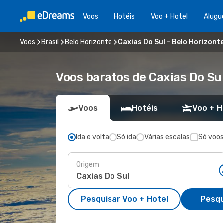
Voos
Hotéis
Voo + Hotel
Alugu
Voos
Brasil
Belo Horizonte
Caxias Do Sul - Belo Horizont
Voos baratos de Caxias Do Su
Voos
Hotéis
Voo + H
Ida e volta
Só ida
Várias escalas
Só voos
Origem
Pesquisar Voo + Hotel
Pesqu