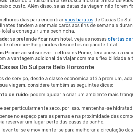
eas
: Quando o nosso motor de busca mostrar a lista de voos 
baixo custo. Além disso, se as datas da viagem não forem fi
 melhores dias para encontrar
voos baratos
de Caxias Do Sul
bilhetes tendem a ser mais caros aos fins de semana e durant
lo(a) a conseguir uma pechincha.
dade
: se pretende ficar num hotel, veja as nossas
ofertas de
pode oferecer-lhe grandes descontos no pacote total.
ms Prime
: ao subscrever o eDreams Prime, terá acesso a exc
m a vantagem adicional de viajar com mais flexibilidade e 
axias Do Sul para Belo Horizonte
os de serviço, desde a classe económica até à premium, ad
 sua viagem, considere também as seguintes dicas:
to de ruído
: podem ajudar a criar um ambiente mais tranqu
de ser particularmente seco, por isso, mantenha-se hidratad
 pense no espaço para as pernas e na proximidade das comod
ia reservar um lugar perto das casas de banho.
: levante-se e movimente-se para melhorar a circulação das