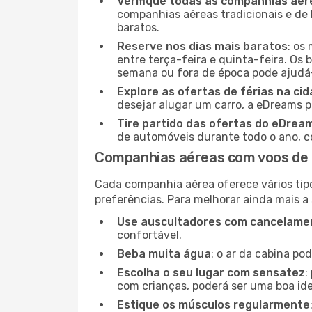
Verifique todas as companhias aér
companhias aéreas tradicionais e de 
baratos.
Reserve nos dias mais baratos
: os
entre terça-feira e quinta-feira. Os 
semana ou fora de época pode ajudá-
Explore as ofertas de férias na ci
desejar alugar um carro, a eDreams 
Tire partido das ofertas do eDrea
de automóveis durante todo o ano, co
Companhias aéreas com voos de C
Cada companhia aérea oferece vários tip
preferências. Para melhorar ainda mais a
Use auscultadores com cancelamen
confortável.
Beba muita água
: o ar da cabina po
Escolha o seu lugar com sensatez
:
com crianças, poderá ser uma boa ide
Estique os músculos regularmente