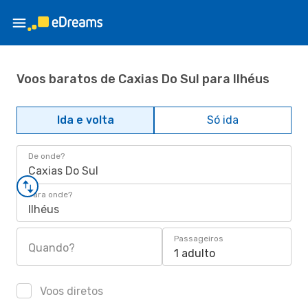
Voos baratos de Caxias Do Sul para Ilhéus
Ida e volta
Só ida
De onde?
Caxias Do Sul
Para onde?
Ilhéus
Passageiros
Quando?
1 adulto
Voos diretos