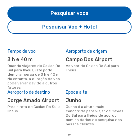
Pesquisar voos
Pesquisar Voo + Hotel
Tempo de voo
Aeroporto de origem
Pre
de 
3 h e 40 m
Campo Dos Airport
2
Quando viajares de Caxias Do
Ao voar de Caxias Do Sul para
Sul para Ilhéus, isto pode
Ilhéus
Um voo de Caxias Do Sul para
demorar cerca de 3 h e 40 m.
Ilh
No entanto, a duração do voo
de 
pode variar devido a outros
dos
fatores
Aeroporto de destino
Época alta
Jorge Amado Airport
junho
Para a rota de Caxias Do Sul a
junho é a altura mais
Ilhéus
concorrida para viajar de Caxias
Do Sul para Ilhéus de acordo
com os dados de pesquisa dos
nossos clientes