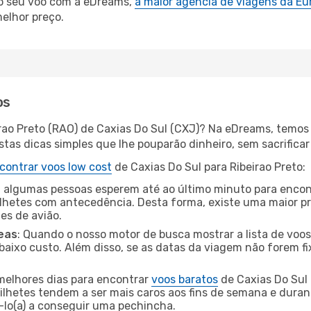
 o seu voo com a eDreams,
a maior agência de viagens da Eu
elhor preço.
os
irao Preto (RAO) de Caxias Do Sul (CXJ)? Na eDreams, temos 
as dicas simples que lhe pouparão dinheiro, sem sacrificar 
contrar voos low cost
de Caxias Do Sul para Ribeirao Preto:
 algumas pessoas esperem até ao último minuto para encont
hetes com antecedência. Desta forma, existe uma maior pr
tes de avião.
eas
: Quando o nosso motor de busca mostrar a lista de voos 
baixo custo. Além disso, se as datas da viagem não forem fi
 melhores dias para encontrar
voos baratos
de Caxias Do Sul
bilhetes tendem a ser mais caros aos fins de semana e durant
lo(a) a conseguir uma pechincha.