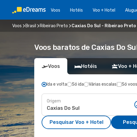
Voos
Hotéis
Voo + Hotel
Alugu
Voos
Brasil
Ribeirao Preto
Caxias Do Sul - Ribeirao Preto
Voos baratos de Caxias Do Sul
Voos
Hotéis
Voo + H
Ida e volta
Só ida
Várias escalas
Só voos
Origem
Pesquisar Voo + Hotel
Pesqu