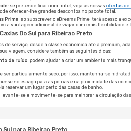
dade
: se pretende ficar num hotel, veja as nossas
ofertas de
pode oferecer-lhe grandes descontos no pacote total.
ms Prime
: ao subscrever o eDreams Prime, terá acesso a exc
m a vantagem adicional de viajar com mais flexibilidade e 
axias Do Sul para Ribeirao Preto
os de serviço, desde a classe económica até à premium, ad
 sua viagem, considere também as seguintes dicas:
to de ruído
: podem ajudar a criar um ambiente mais tranqu
de ser particularmente seco, por isso, mantenha-se hidratad
 pense no espaço para as pernas e na proximidade das comod
ia reservar um lugar perto das casas de banho.
: levante-se e movimente-se para melhorar a circulação das
 Sul para Ribeirao Preto