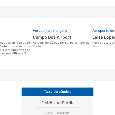
o
Aeroporto de origem
Aeroporto de
Campo Dos Airport
Leite Lope
Ao voar de Caxias Do Sul para Ribeirao
Para a rota de Caxias Do Sul a Ribeirao
 Preto proporcionados
Preto
Preto
e foram encontrados
ntes nos últimos 3
Taxa de câmbio
1 EUR = 6.01 BRL
1 BRL = 0.17 EUR