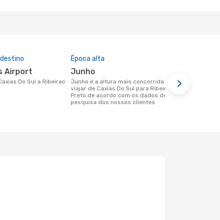
 destino
Época alta
Preço médi
s Airport
junho
183 €
junho é a altura mais concorrida para
Um voo de Caxias Do Sul para Ribeirao
viajar de Caxias Do Sul para Ribeirao
Preto na eD
Preto de acordo com os dados de
com base no
pesquisa dos nossos clientes
últimos 6 m