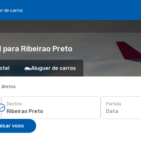
er de carros
 para Ribeirao Preto
otel
Aluguer de carros
 diretos
Destino
Partida
Data
isar voos