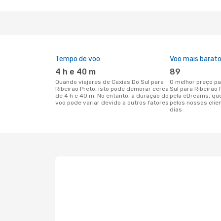
Tempo de voo
Voo mais barat
4 h e 40 m
89
Quando viajares de Caxias Do Sul para
O melhor preço para voos de Caxias Do
Ribeirao Preto, isto pode demorar cerca
Sul para Ribeirao
de 4 h e 40 m. No entanto, a duração do
pela eDreams, qu
voo pode variar devido a outros fatores
pelos nossos clie
dias